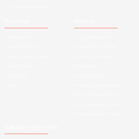
No: 1 Güngören İstanbul
Kurumsal
Alışveriş
Hakkımızda
Satış Sözleşmesi
Kurumsal Satış
Ödeme ve Teslimat
Sıkça Sorulan Sorular
Gizlilik ve Güvenlik
Kargo Takibi
İade ve İptal
Yeni Üyelik
Garanti Şartları
İletişim
Hesap Numaralarımız
Etk Muvafakatname
KVKK Aydınlatma Metni
Havale Bildirim Formu
E-Bülten'e Kayıt Olun