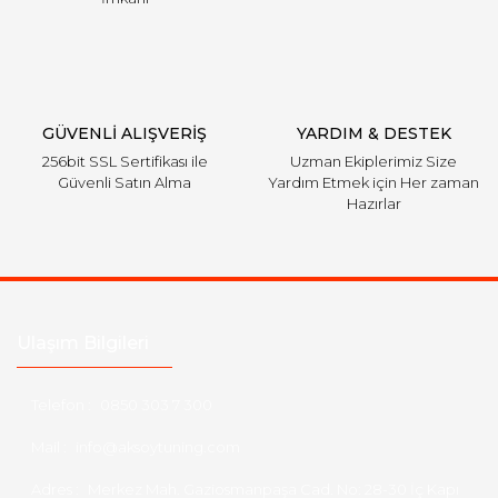
GÜVENLİ ALIŞVERİŞ
YARDIM & DESTEK
256bit SSL Sertifikası ile
Uzman Ekiplerimiz Size
Güvenli Satın Alma
Yardım Etmek için Her zaman
Hazırlar
Ulaşım Bilgileri
Telefon :
0850 303 7 300
Mail :
info@aksoytuning.com
Adres :
Merkez Mah. Gaziosmanpaşa Cad. No: 28-30 İç Kapı