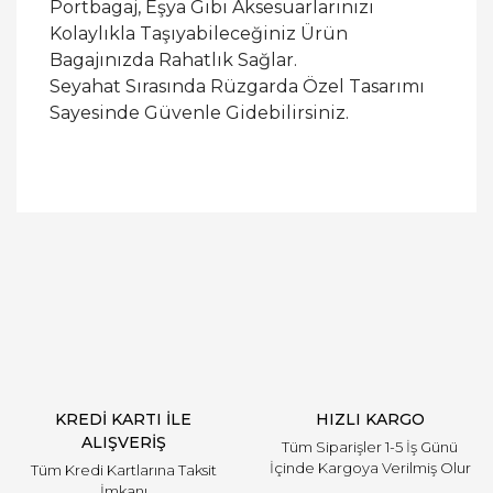
Portbagaj, Eşya Gibi Aksesuarlarınızı
Kolaylıkla Taşıyabileceğiniz Ürün
Bagajınızda Rahatlık Sağlar.
Seyahat Sırasında Rüzgarda Özel Tasarımı
Sayesinde Güvenle Gidebilirsiniz.
Bu ürüne ilk yorumu siz yapın!
Yorum Yaz
KREDİ KARTI İLE
HIZLI KARGO
ALIŞVERİŞ
Tüm Siparişler 1-5 İş Günü
İçinde Kargoya Verilmiş Olur
Tüm Kredi Kartlarına Taksit
İmkanı