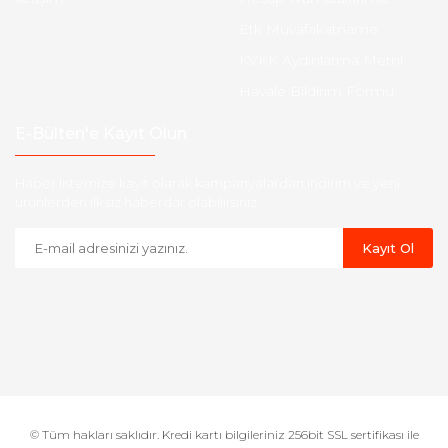
Etk Muvafakatname
KVKK Aydınlatma Metni
Havale Bildirim Formu
E-Bülten'e Kayıt Olun
Haber listemize kayıt olarak kampanyalardan,indirim ve yeni
ürünlerden ilk siz haberdar olabilirsiniz.
Kayıt Ol
© Tüm hakları saklıdır. Kredi kartı bilgileriniz 256bit SSL sertifikası ile