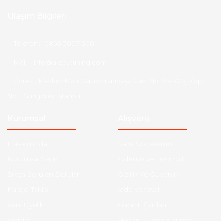
Ulaşım Bilgileri
Telefon :
0850 303 7 300
Mail :
info@aksoytuning.com
Adres :
Merkez Mah. Gaziosmanpaşa Cad. No: 28-30 İç Kapı
No: 1 Güngören İstanbul
Kurumsal
Alışveriş
Hakkımızda
Satış Sözleşmesi
Kurumsal Satış
Ödeme ve Teslimat
Sıkça Sorulan Sorular
Gizlilik ve Güvenlik
Kargo Takibi
İade ve İptal
Yeni Üyelik
Garanti Şartları
İletişim
Hesap Numaralarımız