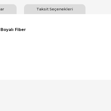
ar
Taksit Seçenekleri
 Boyalı Fiber
Bu ürüne ilk yorumu siz yapın!
Yorum Yaz