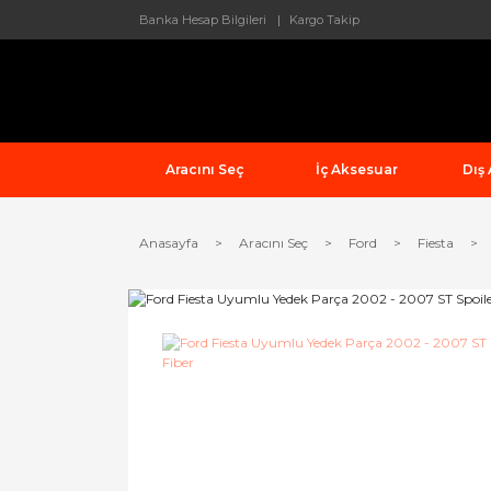
Banka Hesap Bilgileri
Kargo Takip
Aracını Seç
İç Aksesuar
Dış
Anasayfa
Aracını Seç
Ford
Fiesta