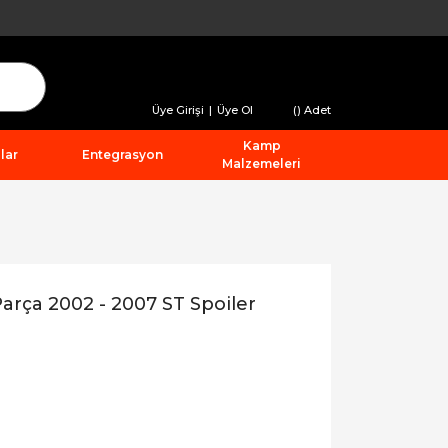
Üye Girişi
|
Üye Ol
(
) Adet
Kamp
lar
Entegrasyon
Malzemeleri
arça 2002 - 2007 ST Spoiler