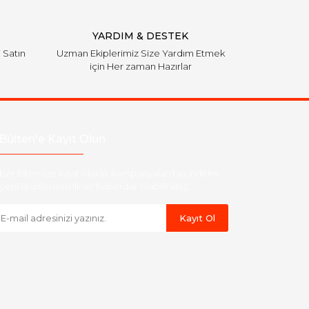
YARDIM & DESTEK
i Satın
Uzman Ekiplerimiz Size Yardım Etmek
için Her zaman Hazırlar
Bülten'e Kayıt Olun
ber listemize kayıt olarak kampanyalardan,indirim
yeni ürünlerden ilk siz haberdar olabilirsiniz.
Kayıt Ol