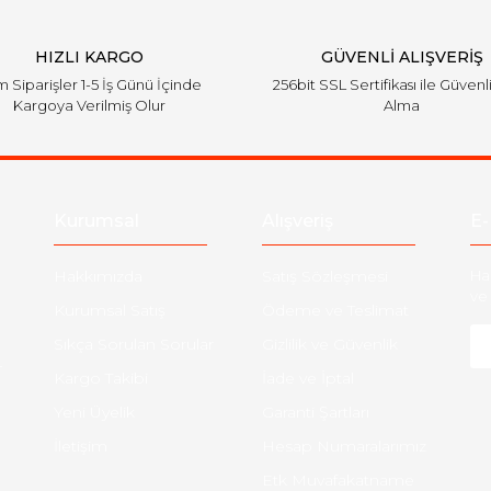
HIZLI KARGO
GÜVENLİ ALIŞVERİŞ
 Siparişler 1-5 İş Günü İçinde
256bit SSL Sertifikası ile Güvenl
Kargoya Verilmiş Olur
Alma
Kurumsal
Alışveriş
E-
Hakkımızda
Satış Sözleşmesi
Ha
ve 
Kurumsal Satış
Ödeme ve Teslimat
Sıkça Sorulan Sorular
Gizlilik ve Güvenlik
-
Kargo Takibi
İade ve İptal
Yeni Üyelik
Garanti Şartları
İletişim
Hesap Numaralarımız
Etk Muvafakatname