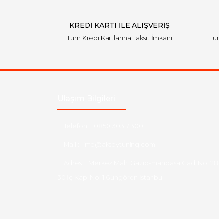
KREDİ KARTI İLE ALIŞVERİŞ
Tüm Kredi Kartlarına Taksit İmkanı
Tüm
Ulaşım Bilgileri
Telefon :
0850 303 7 300
Mail :
info@aksoytuning.com
Adres :
Merkez Mah. Gaziosmanpaşa Cad. No: 28
30 İç Kapı No: 1 Güngören İstanbul