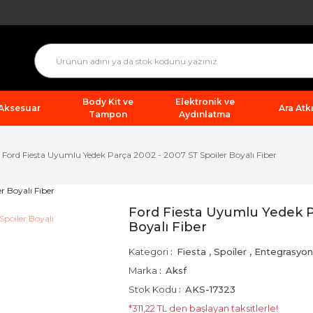
Body Kit ve
Elektronik ve
 Aksesuar
Ara Atkı
Tampon
Aydınlatma
Ford Fiesta Uyumlu Yedek Parça 2002 - 2007 ST Spoiler Boyalı Fiber
Ford Fiesta Uyumlu Yedek P
Boyalı Fiber
Kategori
Fiesta
,
Spoiler
,
Entegrasyon
Marka
Aksf
Stok Kodu
AKS-17323
*311,22 TL den başlayan taksitlerle!