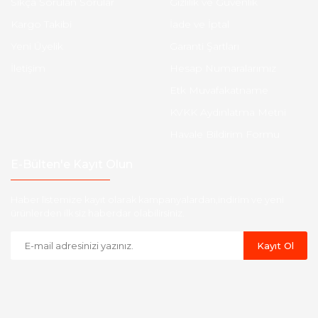
Sıkça Sorulan Sorular
Gizlilik ve Güvenlik
Kargo Takibi
İade ve İptal
Yeni Üyelik
Garanti Şartları
İletişim
Hesap Numaralarımız
Etk Muvafakatname
KVKK Aydınlatma Metni
Havale Bildirim Formu
E-Bülten'e Kayıt Olun
Haber listemize kayıt olarak kampanyalardan,indirim ve yeni
ürünlerden ilk siz haberdar olabilirsiniz.
Kayıt Ol