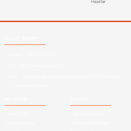
Hazırlar
Ulaşım Bilgileri
Telefon :
0850 303 7 300
Mail :
info@aksoytuning.com
Adres :
Merkez Mah. Gaziosmanpaşa Cad. No: 28-30 İç Kapı
No: 1 Güngören İstanbul
Kurumsal
Alışveriş
Hakkımızda
Satış Sözleşmesi
Kurumsal Satış
Ödeme ve Teslimat