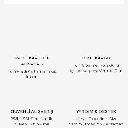
Bu ürüne ilk yorumu siz yapın!
Yorum Yaz
KREDİ KARTI İLE
HIZLI KARGO
ALIŞVERİŞ
Tüm Siparişler 1-5 İş Günü
İçinde Kargoya Verilmiş Olur
Tüm Kredi Kartlarına Taksit
İmkanı
GÜVENLİ ALIŞVERİŞ
YARDIM & DESTEK
256bit SSL Sertifikası ile
Uzman Ekiplerimiz Size
Güvenli Satın Alma
Yardım Etmek için Her zaman