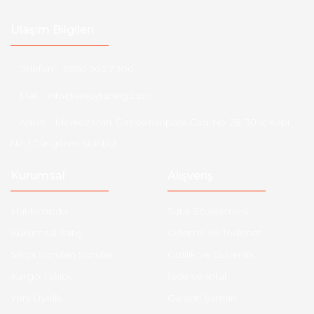
Ulaşım Bilgileri
Telefon :
0850 303 7 300
Mail :
info@aksoytuning.com
Adres :
Merkez Mah. Gaziosmanpaşa Cad. No: 28-30 İç Kapı
No: 1 Güngören İstanbul
Kurumsal
Alışveriş
Hakkımızda
Satış Sözleşmesi
Kurumsal Satış
Ödeme ve Teslimat
Sıkça Sorulan Sorular
Gizlilik ve Güvenlik
Kargo Takibi
İade ve İptal
Yeni Üyelik
Garanti Şartları