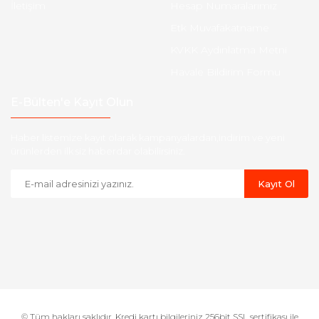
İletişim
Hesap Numaralarımız
Etk Muvafakatname
KVKK Aydınlatma Metni
Havale Bildirim Formu
E-Bülten'e Kayıt Olun
Haber listemize kayıt olarak kampanyalardan,indirim ve yeni
ürünlerden ilk siz haberdar olabilirsiniz.
Kayıt Ol
© Tüm hakları saklıdır. Kredi kartı bilgileriniz 256bit SSL sertifikası ile