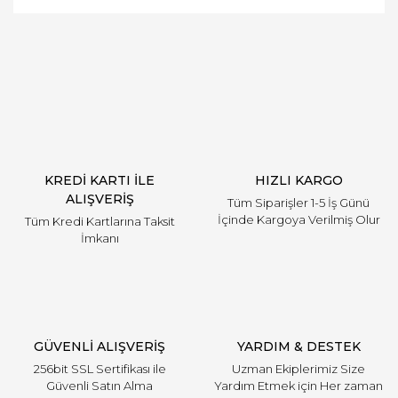
Bu ürüne ilk yorumu siz yapın!
Yorum Yaz
KREDİ KARTI İLE
HIZLI KARGO
ALIŞVERİŞ
Tüm Siparişler 1-5 İş Günü
İçinde Kargoya Verilmiş Olur
Tüm Kredi Kartlarına Taksit
İmkanı
GÜVENLİ ALIŞVERİŞ
YARDIM & DESTEK
256bit SSL Sertifikası ile
Uzman Ekiplerimiz Size
Güvenli Satın Alma
Yardım Etmek için Her zaman