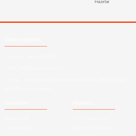
Hazırlar
Ulaşım Bilgileri
Telefon :
0850 303 7 300
Mail :
info@aksoytuning.com
Adres :
Merkez Mah. Gaziosmanpaşa Cad. No: 28-30 İç Kapı
No: 1 Güngören İstanbul
Kurumsal
Alışveriş
Hakkımızda
Satış Sözleşmesi
Kurumsal Satış
Ödeme ve Teslimat