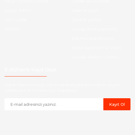
Sıkça Sorulan Sorular
Gizlilik ve Güvenlik
Kargo Takibi
İade ve İptal
Yeni Üyelik
Garanti Şartları
İletişim
Hesap Numaralarımız
Etk Muvafakatname
KVKK Aydınlatma Metni
Havale Bildirim Formu
E-Bülten'e Kayıt Olun
Haber listemize kayıt olarak kampanyalardan,indirim ve yeni
ürünlerden ilk siz haberdar olabilirsiniz.
Kayıt Ol