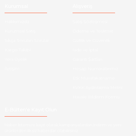
Kurumsal
Alışveriş
Hakkımızda
Satış Sözleşmesi
Kurumsal Satış
Ödeme ve Teslimat
Sıkça Sorulan Sorular
Gizlilik ve Güvenlik
Kargo Takibi
İade ve İptal
Yeni Üyelik
Garanti Şartları
İletişim
Hesap Numaralarımız
Etk Muvafakatname
KVKK Aydınlatma Metni
Havale Bildirim Formu
E-Bülten'e Kayıt Olun
Haber listemize kayıt olarak kampanyalardan,indirim ve yeni
ürünlerden ilk siz haberdar olabilirsiniz.