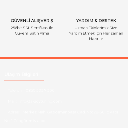
GÜVENLİ ALIŞVERİŞ
YARDIM & DESTEK
256bit SSL Sertifikası ile
Uzman Ekiplerimiz Size
Güvenli Satın Alma
Yardım Etmek için Her zaman
Hazırlar
Ulaşım Bilgileri
Telefon :
0850 303 7 300
Mail :
info@aksoytuning.com
Adres :
Merkez Mah. Gaziosmanpaşa Cad. No: 28-30 İç Kapı
No: 1 Güngören İstanbul