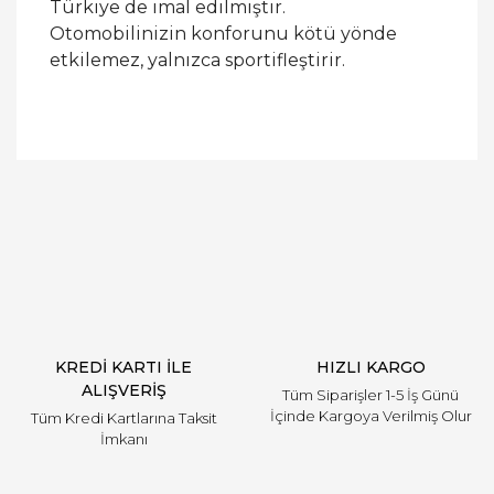
Türkiye de imal edilmiştir.
Otomobilinizin konforunu kötü yönde
etkilemez, yalnızca sportifleştirir.
Bu ürüne ilk yorumu siz yapın!
Yorum Yaz
KREDİ KARTI İLE
HIZLI KARGO
ALIŞVERİŞ
Tüm Siparişler 1-5 İş Günü
İçinde Kargoya Verilmiş Olur
Tüm Kredi Kartlarına Taksit
İmkanı