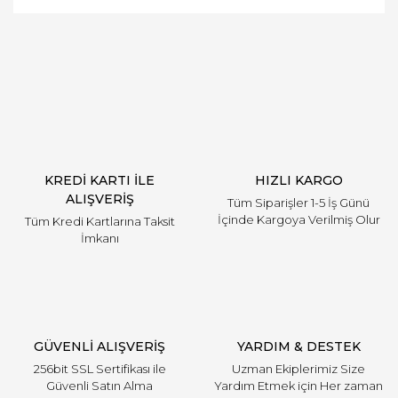
Bu ürüne ilk yorumu siz yapın!
Yorum Yaz
KREDİ KARTI İLE
HIZLI KARGO
ALIŞVERİŞ
Tüm Siparişler 1-5 İş Günü
İçinde Kargoya Verilmiş Olur
Tüm Kredi Kartlarına Taksit
İmkanı
GÜVENLİ ALIŞVERİŞ
YARDIM & DESTEK
256bit SSL Sertifikası ile
Uzman Ekiplerimiz Size
Güvenli Satın Alma
Yardım Etmek için Her zaman