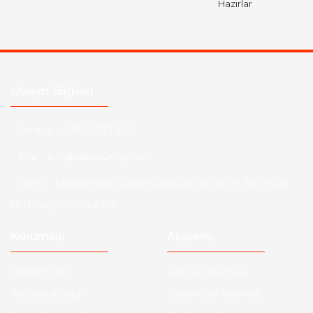
Hazırlar
Ulaşım Bilgileri
Telefon :
0850 303 7 300
Mail :
info@aksoytuning.com
Adres :
Merkez Mah. Gaziosmanpaşa Cad. No: 28-30 İç Kapı
No: 1 Güngören İstanbul
Kurumsal
Alışveriş
Hakkımızda
Satış Sözleşmesi
Kurumsal Satış
Ödeme ve Teslimat