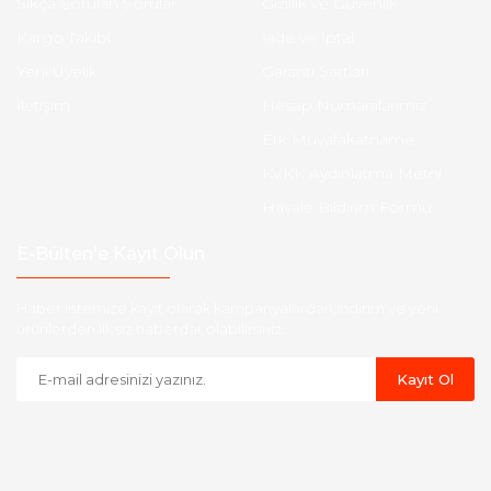
Sıkça Sorulan Sorular
Gizlilik ve Güvenlik
Kargo Takibi
İade ve İptal
Yeni Üyelik
Garanti Şartları
İletişim
Hesap Numaralarımız
Etk Muvafakatname
KVKK Aydınlatma Metni
Havale Bildirim Formu
E-Bülten'e Kayıt Olun
Haber listemize kayıt olarak kampanyalardan,indirim ve yeni
ürünlerden ilk siz haberdar olabilirsiniz.
Kayıt Ol