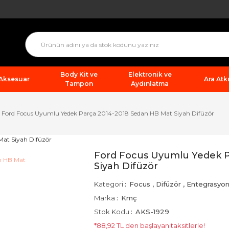
Body Kit ve
Elektronik ve
 Aksesuar
Ara Atkı
Tampon
Aydınlatma
Ford Focus Uyumlu Yedek Parça 2014-2018 Sedan HB Mat Siyah Difüzör
Ford Focus Uyumlu Yedek P
Siyah Difüzör
Kategori
Focus
,
Difüzör
,
Entegrasyo
Marka
Kmç
Stok Kodu
AKS-1929
*88,92 TL den başlayan taksitlerle!