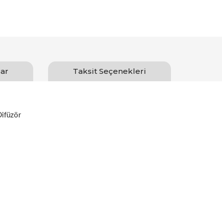
ar
Taksit Seçenekleri
ifüzör