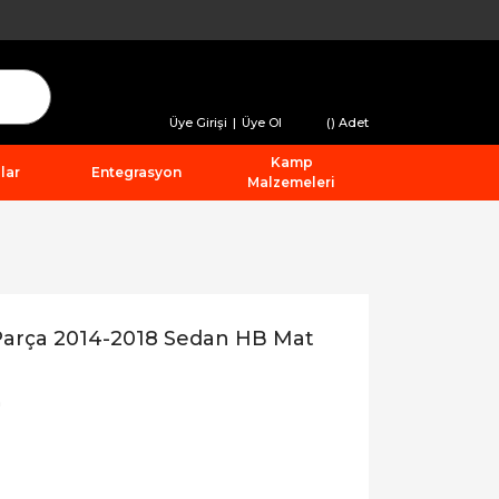
Üye Girişi
|
Üye Ol
(
) Adet
Kamp
lar
Entegrasyon
Malzemeleri
arça 2014-2018 Sedan HB Mat
n