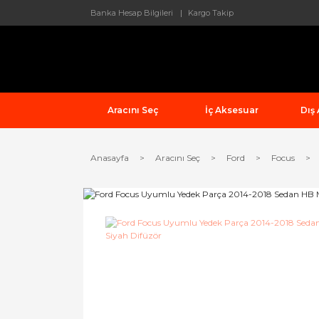
Banka Hesap Bilgileri
Kargo Takip
Aracını Seç
İç Aksesuar
Dış
Anasayfa
Aracını Seç
Ford
Focus