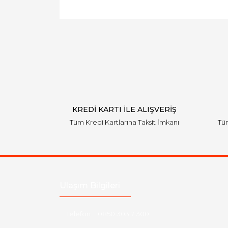
KREDİ KARTI İLE ALIŞVERİŞ
Tüm Kredi Kartlarına Taksit İmkanı
Tüm
Ulaşım Bilgileri
Telefon :
0850 303 7 300