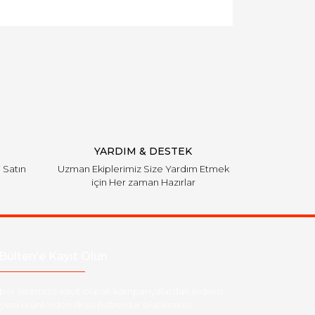
YARDIM & DESTEK
i Satın
Uzman Ekiplerimiz Size Yardım Etmek
için Her zaman Hazırlar
Bülten'e Kayıt Olun
ber listemize kayıt olarak kampanyalardan,indirim
yeni ürünlerden ilk siz haberdar olabilirsiniz.