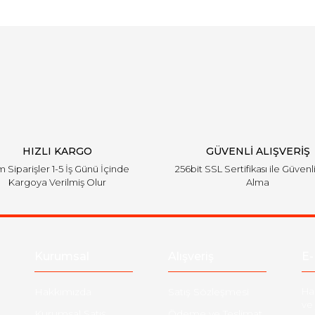
Bu ürüne ilk yorumu siz yapın!
Yorum Yaz
HIZLI KARGO
GÜVENLİ ALIŞVERİŞ
 Siparişler 1-5 İş Günü İçinde
256bit SSL Sertifikası ile Güvenl
Kargoya Verilmiş Olur
Alma
Kurumsal
Alışveriş
E-
Hakkımızda
Satış Sözleşmesi
Ha
ve 
Kurumsal Satış
Ödeme ve Teslimat