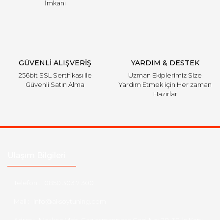
İmkanı
GÜVENLİ ALIŞVERİŞ
YARDIM & DESTEK
256bit SSL Sertifikası ile
Uzman Ekiplerimiz Size
Güvenli Satın Alma
Yardım Etmek için Her zaman
Hazırlar
Ulaşım Bilgileri
Telefon :
0850 303 7 300
Mail :
info@aksoytuning.com