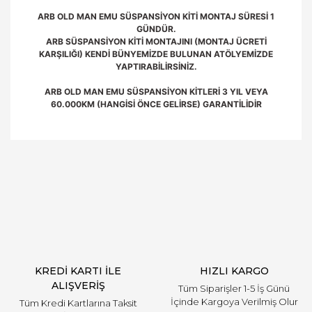
ARB OLD MAN EMU SÜSPANSİYON KİTİ MONTAJ SÜRESİ 1
GÜNDÜR.
ARB SÜSPANSİYON KİTİ MONTAJINI (MONTAJ ÜCRETİ
KARŞILIĞI) KENDİ BÜNYEMİZDE BULUNAN ATÖLYEMİZDE
YAPTIRABİLİRSİNİZ.
ARB OLD MAN EMU SÜSPANSİYON KİTLERİ 3 YIL VEYA
60.000KM (HANGİSİ ÖNCE GELİRSE) GARANTİLİDİR
Bu ürüne ilk yorumu siz yapın!
Yorum Yaz
KREDİ KARTI İLE
HIZLI KARGO
ALIŞVERİŞ
Tüm Siparişler 1-5 İş Günü
İçinde Kargoya Verilmiş Olur
Tüm Kredi Kartlarına Taksit