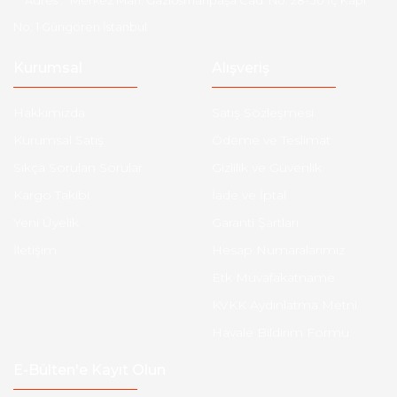
Adres :
Merkez Mah. Gaziosmanpaşa Cad. No: 28-30 İç Kapı
No: 1 Güngören İstanbul
Kurumsal
Alışveriş
Hakkımızda
Satış Sözleşmesi
Kurumsal Satış
Ödeme ve Teslimat
Sıkça Sorulan Sorular
Gizlilik ve Güvenlik
Kargo Takibi
İade ve İptal
Yeni Üyelik
Garanti Şartları
İletişim
Hesap Numaralarımız
Etk Muvafakatname
KVKK Aydınlatma Metni
Havale Bildirim Formu
E-Bülten'e Kayıt Olun