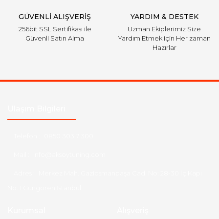
GÜVENLİ ALIŞVERİŞ
YARDIM & DESTEK
256bit SSL Sertifikası ile
Uzman Ekiplerimiz Size
Güvenli Satın Alma
Yardım Etmek için Her zaman
Hazırlar
Ulaşım Bilgileri
Telefon :
0850 303 7 300
Mail :
info@aksoytuning.com
Adres :
Merkez Mah. Gaziosmanpaşa Cad. No: 28-30 İç Kapı
No: 1 Güngören İstanbul
Kurumsal
Alışveriş