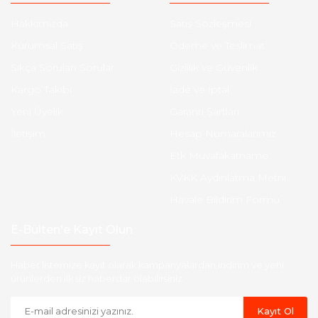
Hakkımızda
Satış Sözleşmesi
Kurumsal Satış
Ödeme ve Teslimat
Sıkça Sorulan Sorular
Gizlilik ve Güvenlik
Kargo Takibi
İade ve İptal
Yeni Üyelik
Garanti Şartları
İletişim
Hesap Numaralarımız
Etk Muvafakatname
KVKK Aydınlatma Metni
Havale Bildirim Formu
E-Bülten'e Kayıt Olun
Haber listemize kayıt olarak kampanyalardan,indirim ve yeni
ürünlerden ilk siz haberdar olabilirsiniz.
Kayıt Ol