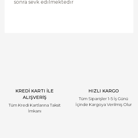
sonra sevk edilmektedir
Bu ürüne ilk yorumu siz yapın!
Yorum Yaz
KREDİ KARTI İLE
HIZLI KARGO
ALIŞVERİŞ
Tüm Siparişler 1-5 İş Günü
İçinde Kargoya Verilmiş Olur
Tüm Kredi Kartlarına Taksit
İmkanı