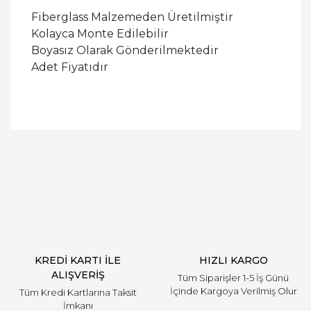
Fiberglass Malzemeden Üretilmiştir
Kolayca Monte Edilebilir
Boyasız Olarak Gönderilmektedir
Adet Fiyatıdır
Bu ürüne ilk yorumu siz yapın!
Yorum Yaz
KREDİ KARTI İLE
HIZLI KARGO
ALIŞVERİŞ
Tüm Siparişler 1-5 İş Günü
İçinde Kargoya Verilmiş Olur
Tüm Kredi Kartlarına Taksit
İmkanı