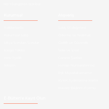
No: 1 Güngören İstanbul
Kurumsal
Alışveriş
Hakkımızda
Satış Sözleşmesi
Kurumsal Satış
Ödeme ve Teslimat
Sıkça Sorulan Sorular
Gizlilik ve Güvenlik
Kargo Takibi
İade ve İptal
Yeni Üyelik
Garanti Şartları
İletişim
Hesap Numaralarımız
Etk Muvafakatname
KVKK Aydınlatma Metni
Havale Bildirim Formu
E-Bülten'e Kayıt Olun