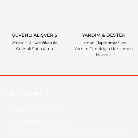
GÜVENLİ ALIŞVERİŞ
YARDIM & DESTEK
256bit SSL Sertifikası ile
Uzman Ekiplerimiz Size
Güvenli Satın Alma
Yardım Etmek için Her zaman
Hazırlar
Ulaşım Bilgileri
Telefon :
0850 303 7 300
Mail :
info@aksoytuning.com
Adres :
Merkez Mah. Gaziosmanpaşa Cad. No: 28-30 İç Kapı