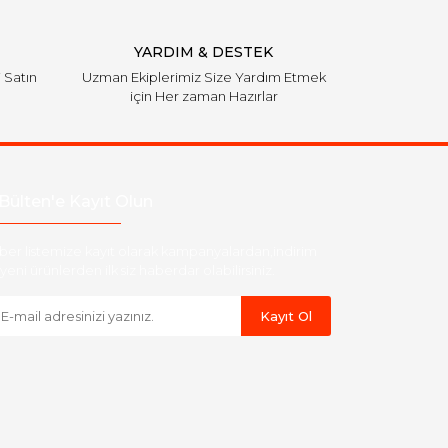
YARDIM & DESTEK
i Satın
Uzman Ekiplerimiz Size Yardım Etmek
için Her zaman Hazırlar
Bülten'e Kayıt Olun
ber listemize kayıt olarak kampanyalardan,indirim
yeni ürünlerden ilk siz haberdar olabilirsiniz.
Kayıt Ol