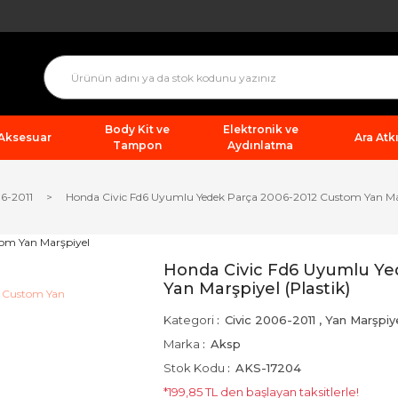
Body Kit ve
Elektronik ve
 Aksesuar
Ara Atkı
Tampon
Aydınlatma
06-2011
Honda Civic Fd6 Uyumlu Yedek Parça 2006-2012 Custom Yan Marş
Honda Civic Fd6 Uyumlu Ye
Yan Marşpiyel (Plastik)
Kategori
Civic 2006-2011
,
Yan Marşpiy
Marka
Aksp
Stok Kodu
AKS-17204
*199,85 TL den başlayan taksitlerle!