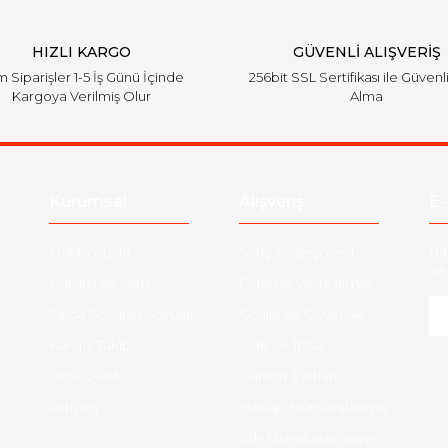
HIZLI KARGO
GÜVENLİ ALIŞVERİŞ
 Siparişler 1-5 İş Günü İçinde
256bit SSL Sertifikası ile Güvenl
Kargoya Verilmiş Olur
Alma
Kurumsal
Alışveriş
E-
Hakkımızda
Satış Sözleşmesi
Ha
ve 
Kurumsal Satış
Ödeme ve Teslimat
Sıkça Sorulan Sorular
Gizlilik ve Güvenlik
-
Kargo Takibi
İade ve İptal
Yeni Üyelik
Garanti Şartları
İletişim
Hesap Numaralarımız
Etk Muvafakatname