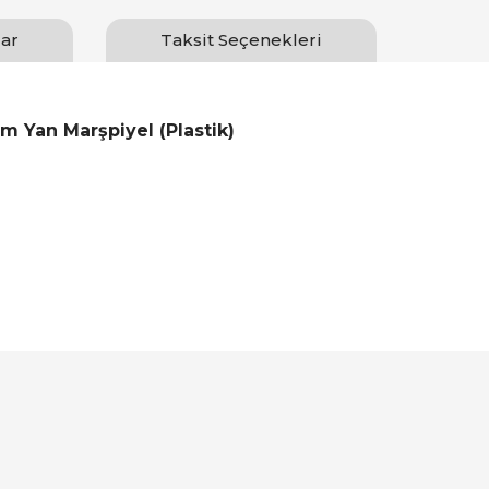
ar
Taksit Seçenekleri
m Yan Marşpiyel (Plastik)
Bu ürüne ilk yorumu siz yapın!
Yorum Yaz