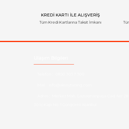
KREDİ KARTI İLE ALIŞVERİŞ
Tüm Kredi Kartlarına Taksit İmkanı
Tüm
Ulaşım Bilgileri
Telefon :
0850 303 7 300
Mail :
info@aksoytuning.com
Adres :
Merkez Mah. Gaziosmanpaşa Cad. No: 28
30 İç Kapı No: 1 Güngören İstanbul