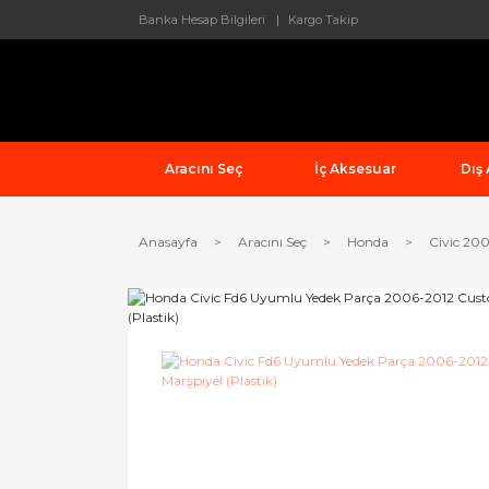
Banka Hesap Bilgileri
Kargo Takip
Aracını Seç
İç Aksesuar
Dış
Anasayfa
Aracını Seç
Honda
Civic 20