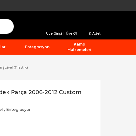
Üye Girişi
|
Üye Ol
(
) Adet
Kamp
lar
Entegrasyon
Malzemeleri
piyel (Plastik)
dek Parça 2006-2012 Custom
el
,
Entegrasyon