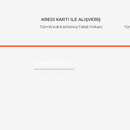
KREDİ KARTI İLE ALIŞVERİŞ
Tüm Kredi Kartlarına Taksit İmkanı
Tüm
Ulaşım Bilgileri
Telefon :
0850 303 7 300
Mail :
info@aksoytuning.com
Adres :
Merkez Mah. Gaziosmanpaşa Cad. No: 28
30 İç Kapı No: 1 Güngören İstanbul