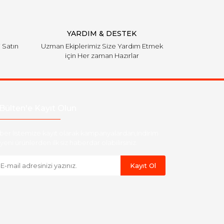
YARDIM & DESTEK
i Satın
Uzman Ekiplerimiz Size Yardım Etmek
için Her zaman Hazırlar
Bülten'e Kayıt Olun
ber listemize kayıt olarak kampanyalardan,indirim
yeni ürünlerden ilk siz haberdar olabilirsiniz.
Kayıt Ol