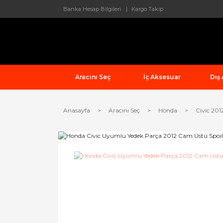
Banka Hesap Bilgileri
Kargo Takip
Aracını Seç
İç Aksesuar
Dış
Anasayfa
Aracını Seç
Honda
Civic 201