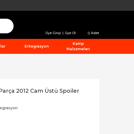
Üye Girişi
|
Üye Ol
(
) Adet
Kamp
lar
Entegrasyon
Malzemeleri
Parça 2012 Cam Üstü Spoiler
egrasyon