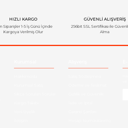
HIZLI KARGO
GÜVENLİ ALIŞVERİŞ
 Siparişler 1-5 İş Günü İçinde
256bit SSL Sertifikası ile Güvenl
Kargoya Verilmiş Olur
Alma
Kurumsal
Alışveriş
E-
Hakkımızda
Satış Sözleşmesi
Ha
ve 
Kurumsal Satış
Ödeme ve Teslimat
Sıkça Sorulan Sorular
Gizlilik ve Güvenlik
-
Kargo Takibi
İade ve İptal
Yeni Üyelik
Garanti Şartları
İletişim
Hesap Numaralarımız