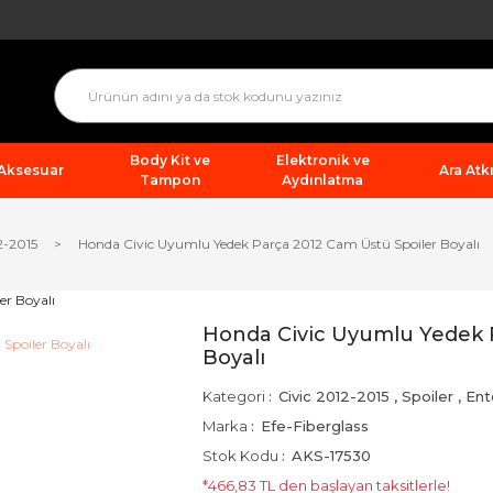
Body Kit ve
Elektronik ve
 Aksesuar
Ara Atkı
Tampon
Aydınlatma
2-2015
Honda Civic Uyumlu Yedek Parça 2012 Cam Üstü Spoiler Boyalı
Honda Civic Uyumlu Yedek 
Boyalı
Kategori
Civic 2012-2015
,
Spoiler
,
Ent
Marka
Efe-Fiberglass
Stok Kodu
AKS-17530
*466,83 TL den başlayan taksitlerle!