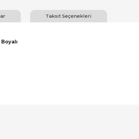
ar
Taksit Seçenekleri
 Boyalı
Bu ürüne ilk yorumu siz yapın!
Yorum Yaz