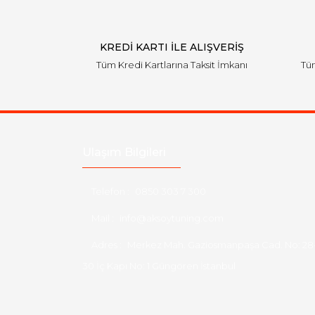
KREDİ KARTI İLE ALIŞVERİŞ
Tüm Kredi Kartlarına Taksit İmkanı
Tüm
Ulaşım Bilgileri
Telefon :
0850 303 7 300
Mail :
info@aksoytuning.com
Adres :
Merkez Mah. Gaziosmanpaşa Cad. No: 28
30 İç Kapı No: 1 Güngören İstanbul