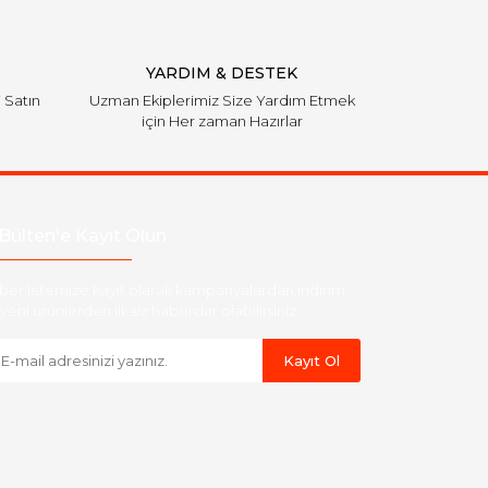
YARDIM & DESTEK
i Satın
Uzman Ekiplerimiz Size Yardım Etmek
için Her zaman Hazırlar
Bülten'e Kayıt Olun
ber listemize kayıt olarak kampanyalardan,indirim
yeni ürünlerden ilk siz haberdar olabilirsiniz.
Kayıt Ol