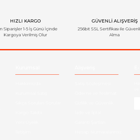
HIZLI KARGO
GÜVENLİ ALIŞVERİŞ
 Siparişler 1-5 İş Günü İçinde
256bit SSL Sertifikası ile Güvenl
Kargoya Verilmiş Olur
Alma
Kurumsal
Alışveriş
E-
Hakkımızda
Satış Sözleşmesi
Ha
ve 
Kurumsal Satış
Ödeme ve Teslimat
Sıkça Sorulan Sorular
Gizlilik ve Güvenlik
-
Kargo Takibi
İade ve İptal
Yeni Üyelik
Garanti Şartları
İletişim
Hesap Numaralarımız