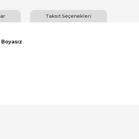
ar
Taksit Seçenekleri
 Boyasız
Bu ürüne ilk yorumu siz yapın!
Yorum Yaz