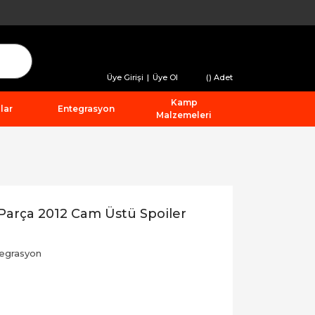
Üye Girişi
|
Üye Ol
(
) Adet
Kamp
lar
Entegrasyon
Malzemeleri
Parça 2012 Cam Üstü Spoiler
egrasyon