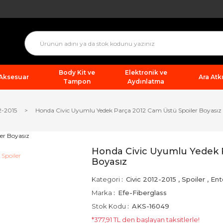
Body Kit ve
Elektronik ve
 Aksesuar
Ara Atkı
Tampon
Aydınlatma
2-2015
Honda Civic Uyumlu Yedek Parça 2012 Cam Üstü Spoiler Boyasız
Honda Civic Uyumlu Yedek 
Boyasız
Kategori
Civic 2012-2015
,
Spoiler
,
Ent
Marka
Efe-Fiberglass
Stok Kodu
AKS-16049
*377,91 TL den başlayan taksitlerle!