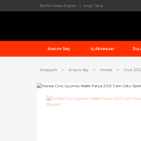
Banka Hesap Bilgileri
Kargo Takip
Aracını Seç
İç Aksesuar
Dış
Anasayfa
Aracını Seç
Honda
Civic 201