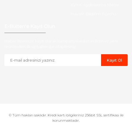
KVKK Aydınlatma Metni
Havale Bildirim Formu
E-Bülten'e Kayıt Olun
Haber listemize kayıt olarak kampanyalardan,indirim ve yeni
ürünlerden ilk siz haberdar olabilirsiniz.
Kayıt Ol
© Tüm hakları saklıdır. Kredi kartı bilgileriniz 256bit SSL sertifikası ile
korunmaktadır.