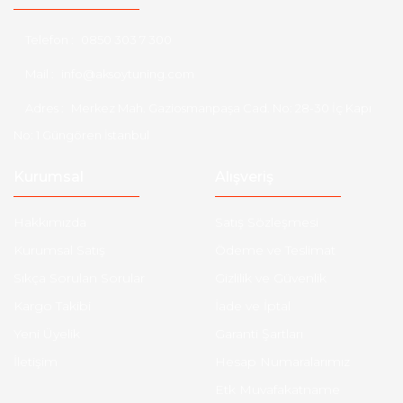
Telefon :
0850 303 7 300
Mail :
info@aksoytuning.com
Adres :
Merkez Mah. Gaziosmanpaşa Cad. No: 28-30 İç Kapı
No: 1 Güngören İstanbul
Kurumsal
Alışveriş
Hakkımızda
Satış Sözleşmesi
Kurumsal Satış
Ödeme ve Teslimat
Sıkça Sorulan Sorular
Gizlilik ve Güvenlik
Kargo Takibi
İade ve İptal
Yeni Üyelik
Garanti Şartları
İletişim
Hesap Numaralarımız
Etk Muvafakatname