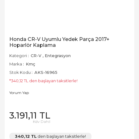
Honda CR-V Uyumlu Yedek Parça 2017+
Hoparlör Kaplama
Kategori
CR-V
,
Entegrasyon
Marka
Kmç
Stok Kodu
AKS-16965
*340,12 TL den başlayan taksitlerle!
Yorum Yap
3.191,11 TL
Kdv Dahil
340,12 TL
den başlayan taksitlerle!