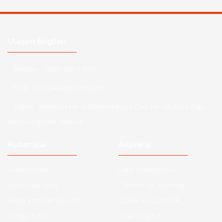
Ulaşım Bilgileri
Telefon :
0850 303 7 300
Mail :
info@aksoytuning.com
Adres :
Merkez Mah. Gaziosmanpaşa Cad. No: 28-30 İç Kapı
No: 1 Güngören İstanbul
Kurumsal
Alışveriş
Hakkımızda
Satış Sözleşmesi
Kurumsal Satış
Ödeme ve Teslimat
Sıkça Sorulan Sorular
Gizlilik ve Güvenlik
Kargo Takibi
İade ve İptal