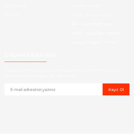
Yeni Üyelik
Garanti Şartları
İletişim
Hesap Numaralarımız
Etk Muvafakatname
KVKK Aydınlatma Metni
Havale Bildirim Formu
E-Bülten'e Kayıt Olun
Haber listemize kayıt olarak kampanyalardan,indirim ve yeni
ürünlerden ilk siz haberdar olabilirsiniz.
Kayıt Ol