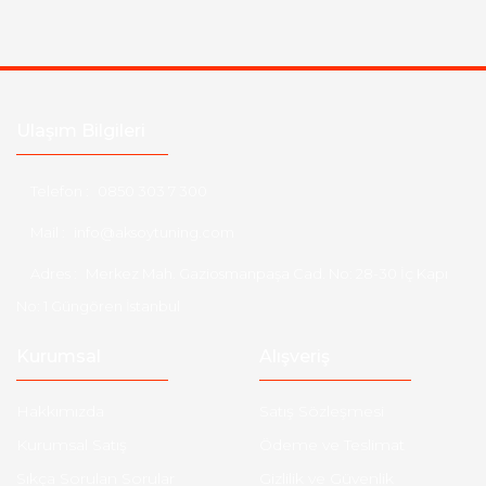
Ulaşım Bilgileri
Telefon :
0850 303 7 300
Mail :
info@aksoytuning.com
Adres :
Merkez Mah. Gaziosmanpaşa Cad. No: 28-30 İç Kapı
No: 1 Güngören İstanbul
Kurumsal
Alışveriş
Hakkımızda
Satış Sözleşmesi
Kurumsal Satış
Ödeme ve Teslimat
Sıkça Sorulan Sorular
Gizlilik ve Güvenlik