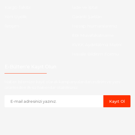
Kargo Takibi
İade ve İptal
Yeni Üyelik
Garanti Şartları
İletişim
Hesap Numaralarımız
Etk Muvafakatname
KVKK Aydınlatma Metni
Havale Bildirim Formu
E-Bülten'e Kayıt Olun
Haber listemize kayıt olarak kampanyalardan,indirim ve yeni
ürünlerden ilk siz haberdar olabilirsiniz.
Kayıt Ol