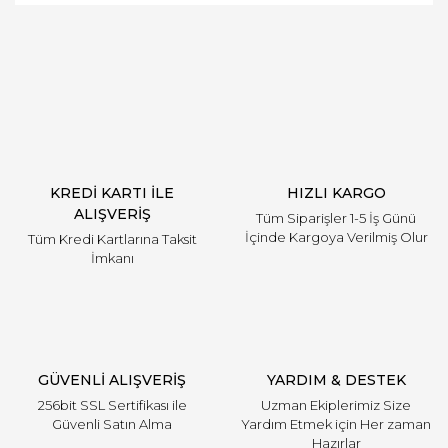
Bu ürüne ilk yorumu siz yapın!
Yorum Yaz
KREDİ KARTI İLE
HIZLI KARGO
ALIŞVERİŞ
Tüm Siparişler 1-5 İş Günü
İçinde Kargoya Verilmiş Olur
Tüm Kredi Kartlarına Taksit
İmkanı
GÜVENLİ ALIŞVERİŞ
YARDIM & DESTEK
256bit SSL Sertifikası ile
Uzman Ekiplerimiz Size
Güvenli Satın Alma
Yardım Etmek için Her zaman
Hazırlar