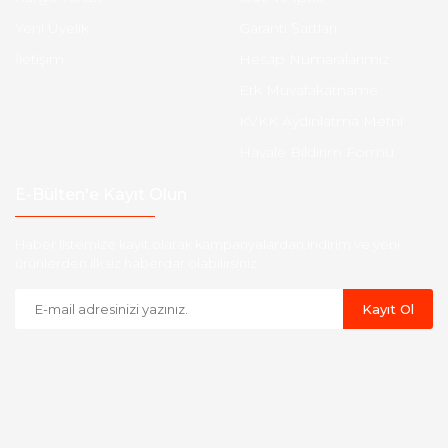
Yeni Üyelik
Garanti Şartları
İletişim
Hesap Numaralarımız
Etk Muvafakatname
KVKK Aydınlatma Metni
Havale Bildirim Formu
E-Bülten'e Kayıt Olun
Haber listemize kayıt olarak kampanyalardan,indirim ve yeni
ürünlerden ilk siz haberdar olabilirsiniz.
Kayıt Ol