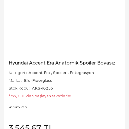
Hyundai Accent Era Anatomik Spoiler Boyasız
Kategori
Accent Era
,
Spoiler
,
Entegrasyon
Marka
Efe-Fiberglass
Stok Kodu
AKS-16255
*377,91 TL den başlayan taksitlerle!
Yorum Yap
3.545,67 TL