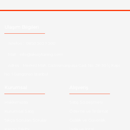
Ulaşım Bilgileri
Telefon :
0850 303 7 300
Mail :
info@aksoytuning.com
Adres :
Merkez Mah. Gaziosmanpaşa Cad. No: 28-30 İç Kapı
No: 1 Güngören İstanbul
Kurumsal
Alışveriş
Hakkımızda
Satış Sözleşmesi
Kurumsal Satış
Ödeme ve Teslimat
Sıkça Sorulan Sorular
Gizlilik ve Güvenlik
Kargo Takibi
İade ve İptal