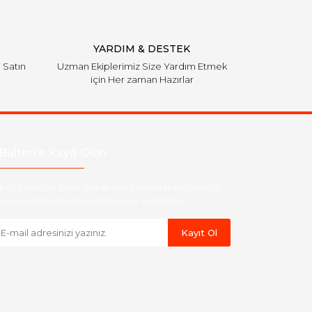
YARDIM & DESTEK
i Satın
Uzman Ekiplerimiz Size Yardım Etmek
için Her zaman Hazırlar
Bülten'e Kayıt Olun
ber listemize kayıt olarak kampanyalardan,indirim
yeni ürünlerden ilk siz haberdar olabilirsiniz.
Kayıt Ol