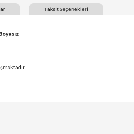
ar
Taksit Seçenekleri
Boyasız
uşmaktadır
Bu ürüne ilk yorumu siz yapın!
Yorum Yaz