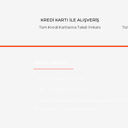
KREDİ KARTI İLE ALIŞVERİŞ
Tüm Kredi Kartlarına Taksit İmkanı
Tüm
Ulaşım Bilgileri
Telefon :
0850 303 7 300
Mail :
info@aksoytuning.com
Adres :
Merkez Mah. Gaziosmanpaşa Cad. No: 28
30 İç Kapı No: 1 Güngören İstanbul