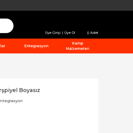
Üye Girişi
|
Üye Ol
(
) Adet
Kamp
lar
Entegrasyon
Malzemeleri
şpiyel Boyasız
ntegrasyon