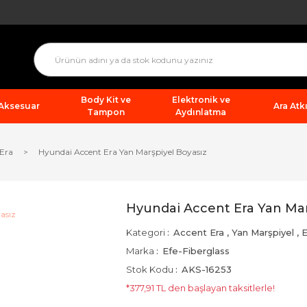
Body Kit ve
Elektronik ve
 Aksesuar
Ara Atkı
Tampon
Aydınlatma
 Era
Hyundai Accent Era Yan Marşpiyel Boyasız
Hyundai Accent Era Yan Mar
Kategori
Accent Era
,
Yan Marşpiyel
,
E
Marka
Efe-Fiberglass
Stok Kodu
AKS-16253
*377,91 TL den başlayan taksitlerle!