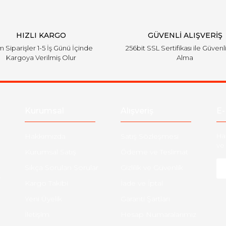
HIZLI KARGO
GÜVENLİ ALIŞVERİŞ
 Siparişler 1-5 İş Günü İçinde
256bit SSL Sertifikası ile Güvenl
Kargoya Verilmiş Olur
Alma
Kurumsal
Alışveriş
E-
Hakkımızda
Satış Sözleşmesi
Ha
ve 
Kurumsal Satış
Ödeme ve Teslimat
Sıkça Sorulan Sorular
Gizlilik ve Güvenlik
-
Kargo Takibi
İade ve İptal
Yeni Üyelik
Garanti Şartları
İletişim
Hesap Numaralarımız