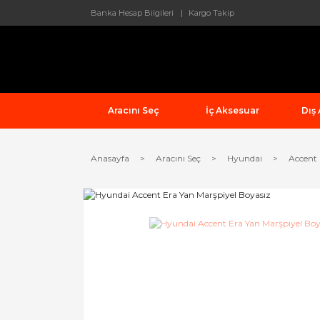
Banka Hesap Bilgileri
Kargo Takip
Aracını Seç
İç Aksesuar
Dış
Anasayfa
Aracını Seç
Hyundai
Accent