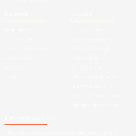
No: 1 Güngören İstanbul
Kurumsal
Alışveriş
Hakkımızda
Satış Sözleşmesi
Kurumsal Satış
Ödeme ve Teslimat
Sıkça Sorulan Sorular
Gizlilik ve Güvenlik
Kargo Takibi
İade ve İptal
Yeni Üyelik
Garanti Şartları
İletişim
Hesap Numaralarımız
Etk Muvafakatname
KVKK Aydınlatma Metni
Havale Bildirim Formu
E-Bülten'e Kayıt Olun
Haber listemize kayıt olarak kampanyalardan,indirim ve yeni