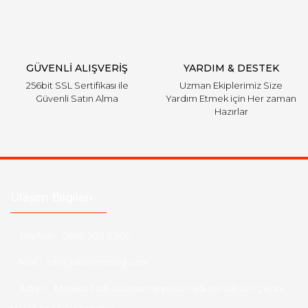
GÜVENLİ ALIŞVERİŞ
YARDIM & DESTEK
256bit SSL Sertifikası ile
Uzman Ekiplerimiz Size
Güvenli Satın Alma
Yardım Etmek için Her zaman
Hazırlar
Ulaşım Bilgileri
Telefon :
0850 303 7 300
Mail :
info@aksoytuning.com
Adres :
Merkez Mah. Gaziosmanpaşa Cad. No: 28-30 İç Kapı