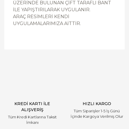
ÜZERİNDE BULUNAN ÇİFT TARAFLI BANT
İLE YAPIŞTIRILARAK UYGULANIR.
ARAÇ RESİMLERİ KENDİ
UYGULAMALARIMIZA AİTTİR.
Bu ürüne ilk yorumu siz yapın!
Yorum Yaz
KREDİ KARTI İLE
HIZLI KARGO
ALIŞVERİŞ
Tüm Siparişler 1-5 İş Günü
İçinde Kargoya Verilmiş Olur
Tüm Kredi Kartlarına Taksit
İmkanı