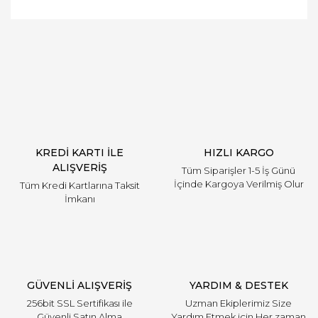
Bu ürüne ilk yorumu siz yapın!
Yorum Yaz
KREDİ KARTI İLE
HIZLI KARGO
ALIŞVERİŞ
Tüm Siparişler 1-5 İş Günü
İçinde Kargoya Verilmiş Olur
Tüm Kredi Kartlarına Taksit
İmkanı
GÜVENLİ ALIŞVERİŞ
YARDIM & DESTEK
256bit SSL Sertifikası ile
Uzman Ekiplerimiz Size
Güvenli Satın Alma
Yardım Etmek için Her zaman