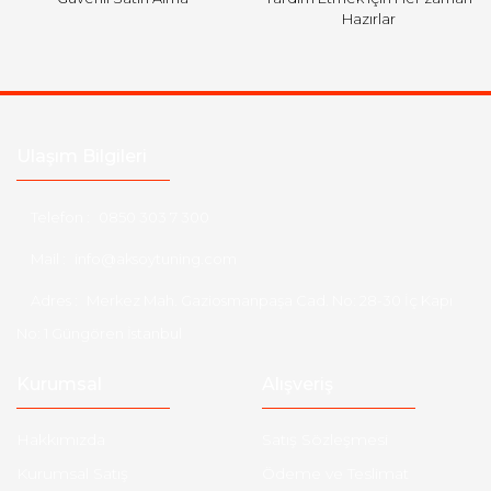
Hazırlar
Ulaşım Bilgileri
Telefon :
0850 303 7 300
Mail :
info@aksoytuning.com
Adres :
Merkez Mah. Gaziosmanpaşa Cad. No: 28-30 İç Kapı
No: 1 Güngören İstanbul
Kurumsal
Alışveriş
Hakkımızda
Satış Sözleşmesi
Kurumsal Satış
Ödeme ve Teslimat