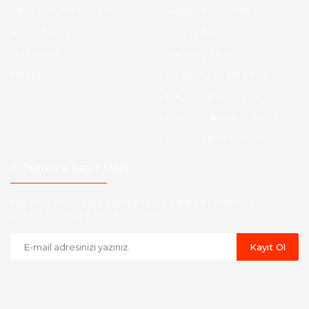
Sıkça Sorulan Sorular
Gizlilik ve Güvenlik
Kargo Takibi
İade ve İptal
Yeni Üyelik
Garanti Şartları
İletişim
Hesap Numaralarımız
Etk Muvafakatname
KVKK Aydınlatma Metni
Havale Bildirim Formu
E-Bülten'e Kayıt Olun
Haber listemize kayıt olarak kampanyalardan,indirim ve yeni
ürünlerden ilk siz haberdar olabilirsiniz.
Kayıt Ol