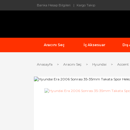
Banka Hesap Bilgileri
Kargo Takip
Aracını Seç
İç Aksesuar
Dış
Anasayfa
Aracını Seç
Hyundai
Accent