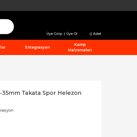
Üye Girişi
|
Üye Ol
(
) Adet
Kamp
lar
Entegrasyon
Malzemeleri
35-35mm Takata Spor Helezon
rasyon