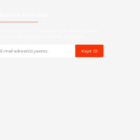
Bülten'e Kayıt Olun
ber listemize kayıt olarak kampanyalardan,indirim
yeni ürünlerden ilk siz haberdar olabilirsiniz.
Kayıt Ol