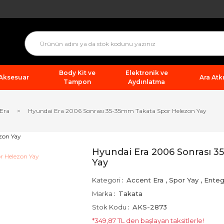
Body Kit ve
Elektronik ve
 Aksesuar
Ara Atkı
Tampon
Aydınlatma
 Era
Hyundai Era 2006 Sonrası 35-35mm Takata Spor Helezon Yay
Hyundai Era 2006 Sonrası 
Yay
Kategori
Accent Era
,
Spor Yay
,
Enteg
Marka
Takata
Stok Kodu
AKS-2873
*349,87 TL den başlayan taksitlerle!