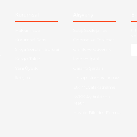
Kurumsal
Alışveriş
E-
Hakkımızda
Satış Sözleşmesi
Ha
ve 
Kurumsal Satış
Ödeme ve Teslimat
Sıkça Sorulan Sorular
Gizlilik ve Güvenlik
-
Kargo Takibi
İade ve İptal
Yeni Üyelik
Garanti Şartları
İletişim
Hesap Numaralarımız
Etk Muvafakatname
KVKK Aydınlatma
Metni
Havale Bildirim Formu