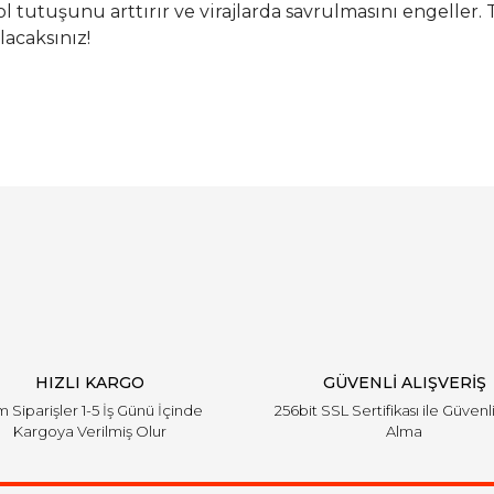
ol tutuşunu arttırır ve virajlarda savrulmasını engeller
acaksınız!
Bu ürüne ilk yorumu siz yapın!
Yorum Yaz
HIZLI KARGO
GÜVENLİ ALIŞVERİŞ
 Siparişler 1-5 İş Günü İçinde
256bit SSL Sertifikası ile Güvenl
Kargoya Verilmiş Olur
Alma