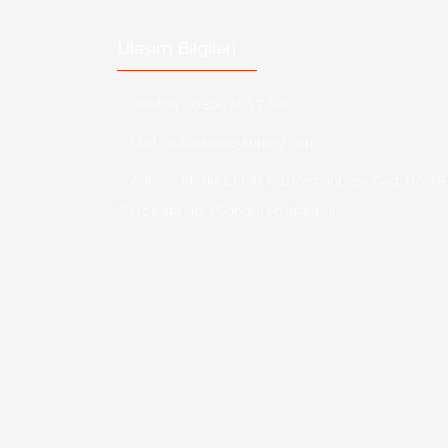
Ulaşım Bilgileri
Telefon :
0850 303 7 300
Mail :
info@aksoytuning.com
Adres :
Merkez Mah. Gaziosmanpaşa Cad. No: 28
30 İç Kapı No: 1 Güngören İstanbul