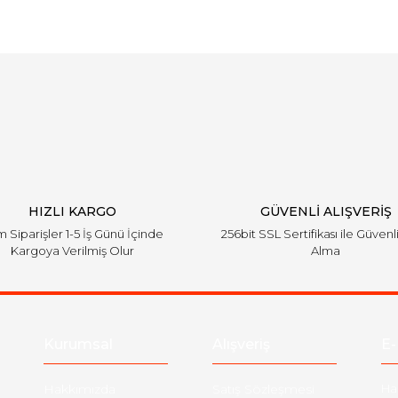
Bu ürüne ilk yorumu siz yapın!
Yorum Yaz
HIZLI KARGO
GÜVENLİ ALIŞVERİŞ
 Siparişler 1-5 İş Günü İçinde
256bit SSL Sertifikası ile Güvenl
Kargoya Verilmiş Olur
Alma
Kurumsal
Alışveriş
E-
Hakkımızda
Satış Sözleşmesi
Ha