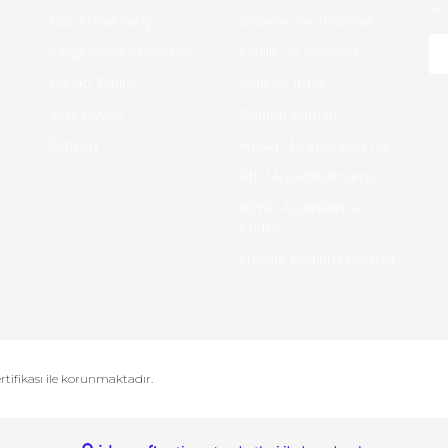
ve 
Kurumsal Satış
Ödeme ve Teslimat
Sıkça Sorulan Sorular
Gizlilik ve Güvenlik
-
Kargo Takibi
İade ve İptal
Yeni Üyelik
Garanti Şartları
İletişim
Hesap Numaralarımız
Etk Muvafakatname
KVKK Aydınlatma
Metni
Havale Bildirim Formu
ertifikası ile korunmaktadır.