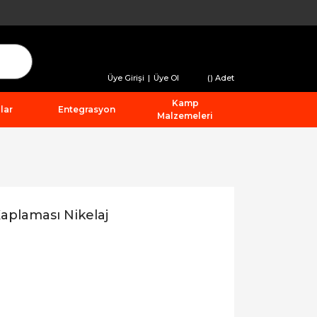
Üye Girişi
|
Üye Ol
(
) Adet
Kamp
lar
Entegrasyon
Malzemeleri
aplaması Nikelaj