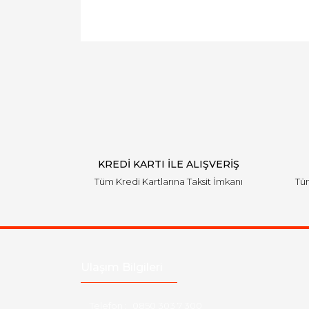
KREDİ KARTI İLE ALIŞVERİŞ
Tüm Kredi Kartlarına Taksit İmkanı
Tüm
Ulaşım Bilgileri
Telefon :
0850 303 7 300