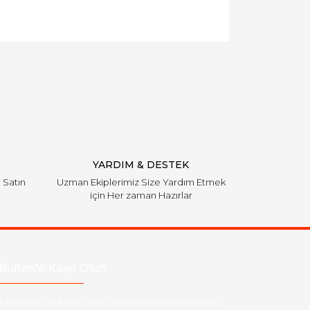
YARDIM & DESTEK
i Satın
Uzman Ekiplerimiz Size Yardım Etmek
için Her zaman Hazırlar
Bülten'e Kayıt Olun
ber listemize kayıt olarak kampanyalardan,indirim