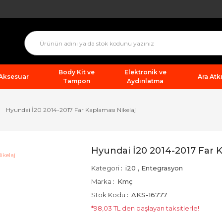
Body Kit ve
Elektronik ve
 Aksesuar
Ara Atkı
Tampon
Aydınlatma
Hyundai İ20 2014-2017 Far Kaplaması Nikelaj
Hyundai İ20 2014-2017 Far K
Kategori
i20
,
Entegrasyon
Marka
Kmç
Stok Kodu
AKS-16777
*98,03 TL den başlayan taksitlerle!