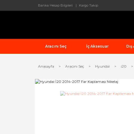
Banka Hesap Bilgileri
Kargo Takip
Aracını Seç
İç Aksesuar
Dış
Anasayfa
Aracını Seç
Hyundai
i20