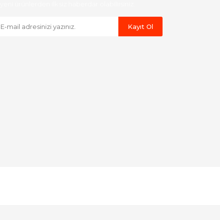
yeni ürünlerden ilk siz haberdar olabilirsiniz.
Kayıt Ol