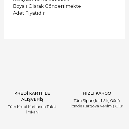
Boyalı Olarak Gönderilmekte
Adet Fiyatıdır
Bu ürüne ilk yorumu siz yapın!
Yorum Yaz
KREDİ KARTI İLE
HIZLI KARGO
ALIŞVERİŞ
Tüm Siparişler 1-5 İş Günü
İçinde Kargoya Verilmiş Olur
Tüm Kredi Kartlarına Taksit
İmkanı