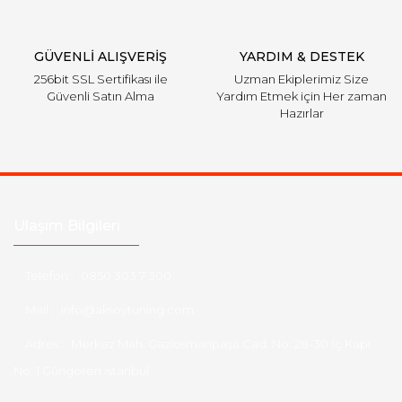
GÜVENLİ ALIŞVERİŞ
YARDIM & DESTEK
256bit SSL Sertifikası ile
Uzman Ekiplerimiz Size
Güvenli Satın Alma
Yardım Etmek için Her zaman
Hazırlar
Ulaşım Bilgileri
Telefon :
0850 303 7 300
Mail :
info@aksoytuning.com
Adres :
Merkez Mah. Gaziosmanpaşa Cad. No: 28-30 İç Kapı
No: 1 Güngören İstanbul