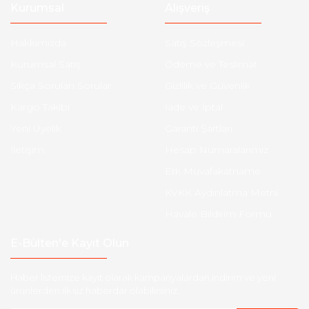
Kurumsal
Alışveriş
Hakkımızda
Satış Sözleşmesi
Kurumsal Satış
Ödeme ve Teslimat
Sıkça Sorulan Sorular
Gizlilik ve Güvenlik
Kargo Takibi
İade ve İptal
Yeni Üyelik
Garanti Şartları
İletişim
Hesap Numaralarımız
Etk Muvafakatname
KVKK Aydınlatma Metni
Havale Bildirim Formu
E-Bülten'e Kayıt Olun
Haber listemize kayıt olarak kampanyalardan,indirim ve yeni
ürünlerden ilk siz haberdar olabilirsiniz.