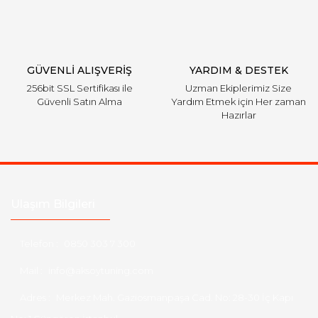
GÜVENLİ ALIŞVERİŞ
YARDIM & DESTEK
256bit SSL Sertifikası ile
Uzman Ekiplerimiz Size
Güvenli Satın Alma
Yardım Etmek için Her zaman
Hazırlar
Ulaşım Bilgileri
Telefon :
0850 303 7 300
Mail :
info@aksoytuning.com
Adres :
Merkez Mah. Gaziosmanpaşa Cad. No: 28-30 İç Kapı