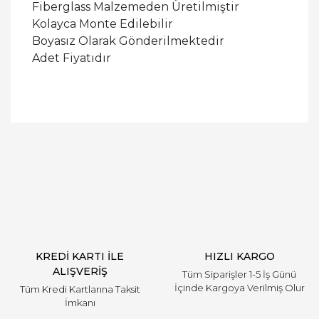
Fiberglass Malzemeden Üretilmiştir
Kolayca Monte Edilebilir
Boyasız Olarak Gönderilmektedir
Adet Fiyatıdır
Bu ürüne ilk yorumu siz yapın!
Yorum Yaz
KREDİ KARTI İLE
HIZLI KARGO
ALIŞVERİŞ
Tüm Siparişler 1-5 İş Günü
İçinde Kargoya Verilmiş Olur
Tüm Kredi Kartlarına Taksit
İmkanı