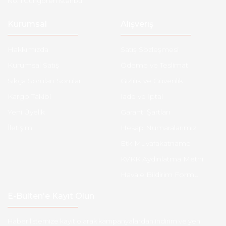
No: 1 Güngören İstanbul
Kurumsal
Alışveriş
Hakkımızda
Satış Sözleşmesi
Kurumsal Satış
Ödeme ve Teslimat
Sıkça Sorulan Sorular
Gizlilik ve Güvenlik
Kargo Takibi
İade ve İptal
Yeni Üyelik
Garanti Şartları
İletişim
Hesap Numaralarımız
Etk Muvafakatname
KVKK Aydınlatma Metni
Havale Bildirim Formu
E-Bülten'e Kayıt Olun
Haber listemize kayıt olarak kampanyalardan,indirim ve yeni