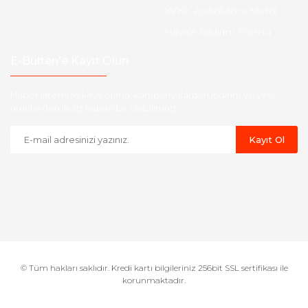
KVKK Aydınlatma Metni
Havale Bildirim Formu
E-Bülten'e Kayıt Olun
Haber listemize kayıt olarak kampanyalardan,indirim ve yeni
ürünlerden ilk siz haberdar olabilirsiniz.
Kayıt Ol
© Tüm hakları saklıdır. Kredi kartı bilgileriniz 256bit SSL sertifikası ile
korunmaktadır.