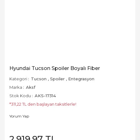
Hyundai Tucson Spoiler Boyalı Fiber
Kategori
Tucson
,
Spoiler
,
Entegrasyon
Marka
Aksf
Stok Kodu
AKS-17314
*311,22 TL den başlayan taksitlerle!
Yorum Yap
2.919,97 TL