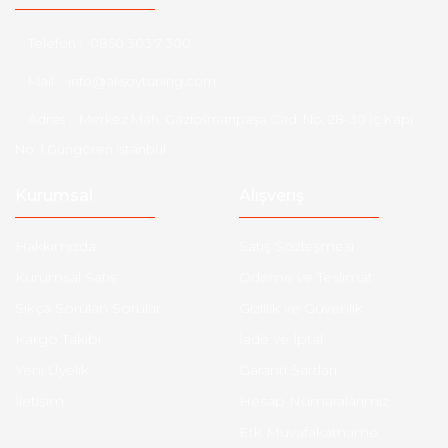
Telefon :
0850 303 7 300
Mail :
info@aksoytuning.com
Adres :
Merkez Mah. Gaziosmanpaşa Cad. No: 28-30 İç Kapı
No: 1 Güngören İstanbul
Kurumsal
Alışveriş
Hakkımızda
Satış Sözleşmesi
Kurumsal Satış
Ödeme ve Teslimat
Sıkça Sorulan Sorular
Gizlilik ve Güvenlik
Kargo Takibi
İade ve İptal
Yeni Üyelik
Garanti Şartları
İletişim
Hesap Numaralarımız
Etk Muvafakatname