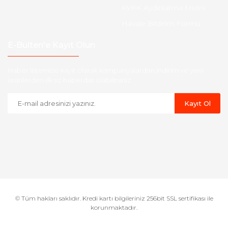
KVKK Aydınlatma Metni
Havale Bildirim Formu
E-Bülten'e Kayıt Olun
Haber listemize kayıt olarak kampanyalardan,indirim ve yeni
ürünlerden ilk siz haberdar olabilirsiniz.
Kayıt Ol
© Tüm hakları saklıdır. Kredi kartı bilgileriniz 256bit SSL sertifikası ile
korunmaktadır.