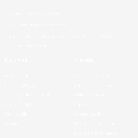
Telefon :
0850 303 7 300
Mail :
info@aksoytuning.com
Adres :
Merkez Mah. Gaziosmanpaşa Cad. No: 28-30 İç Kapı
No: 1 Güngören İstanbul
Kurumsal
Alışveriş
Hakkımızda
Satış Sözleşmesi
Kurumsal Satış
Ödeme ve Teslimat
Sıkça Sorulan Sorular
Gizlilik ve Güvenlik
Kargo Takibi
İade ve İptal
Yeni Üyelik
Garanti Şartları
İletişim
Hesap Numaralarımız
Etk Muvafakatname