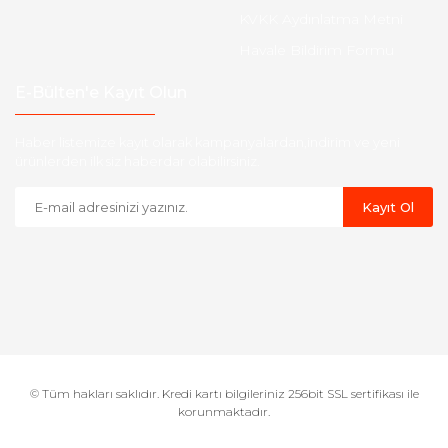
KVKK Aydınlatma Metni
Havale Bildirim Formu
E-Bülten'e Kayıt Olun
Haber listemize kayıt olarak kampanyalardan,indirim ve yeni
ürünlerden ilk siz haberdar olabilirsiniz.
Kayıt Ol
© Tüm hakları saklıdır. Kredi kartı bilgileriniz 256bit SSL sertifikası ile
korunmaktadır.