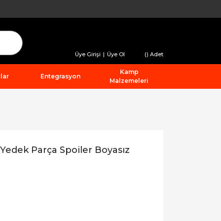
Üye Girişi
|
Üye Ol
(
) Adet
Kamp
lar
Entegrasyon
Malzemeleri
Yedek Parça Spoiler Boyasız