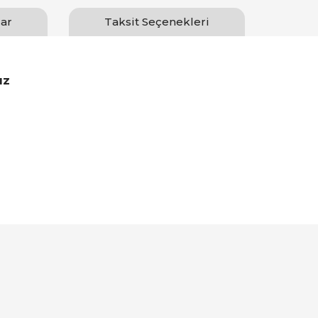
ar
Taksit Seçenekleri
ız
Bu ürüne ilk yorumu siz yapın!
Yorum Yaz