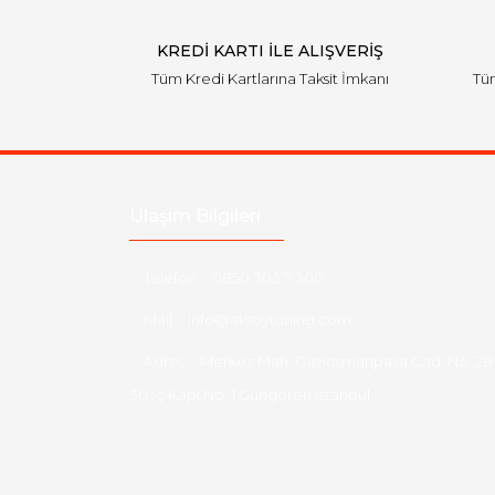
KREDİ KARTI İLE ALIŞVERİŞ
Tüm Kredi Kartlarına Taksit İmkanı
Tüm
Ulaşım Bilgileri
Telefon :
0850 303 7 300
Mail :
info@aksoytuning.com
Adres :
Merkez Mah. Gaziosmanpaşa Cad. No: 28
30 İç Kapı No: 1 Güngören İstanbul