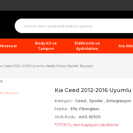
Body Kit ve
Elektronik ve
 Aksesuar
Ara Atkı
Tampon
Aydınlatma
ia Ceed 2012-2016 Uyumlu Yedek Parça Spoiler Boyasız
Kia Ceed 2012-2016 Uyumlu 
Kategori
Ceed
,
Spoiler
,
Entegrasyon
Marka
Efe-Fiberglass
Stok Kodu
AKS-16300
*377,91 TL den başlayan taksitlerle!