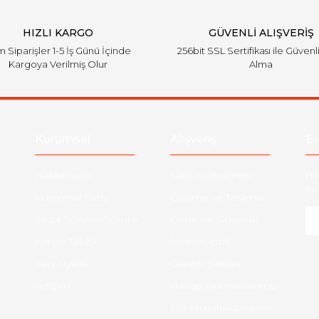
HIZLI KARGO
GÜVENLİ ALIŞVERİŞ
 Siparişler 1-5 İş Günü İçinde
256bit SSL Sertifikası ile Güvenl
Kargoya Verilmiş Olur
Alma
Kurumsal
Alışveriş
E-
Hakkımızda
Satış Sözleşmesi
Ha
ve 
Kurumsal Satış
Ödeme ve Teslimat
Sıkça Sorulan Sorular
Gizlilik ve Güvenlik
-
Kargo Takibi
İade ve İptal
Yeni Üyelik
Garanti Şartları
İletişim
Hesap Numaralarımız
Etk Muvafakatname