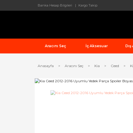
Banka Hesap Bilgileri
Kargo Takip
Aracını Seç
İç Aksesuar
Dış
Anasayfa
Aracını Seç
Kia
Ceed
K