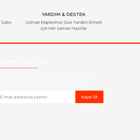
YARDIM & DESTEK
i Satın
Uzman Ekiplerimiz Size Yardım Etmek
için Her zaman Hazırlar
Bülten'e Kayıt Olun
ber listemize kayıt olarak kampanyalardan,indirim
yeni ürünlerden ilk siz haberdar olabilirsiniz.
Kayıt Ol