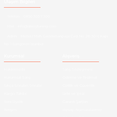
Ulaşım Bilgileri
Telefon :
0850 303 7 300
Mail :
info@aksoytuning.com
Adres :
Merkez Mah. Gaziosmanpaşa Cad. No: 28-30 İç Kapı
No: 1 Güngören İstanbul
Kurumsal
Alışveriş
Hakkımızda
Satış Sözleşmesi
Kurumsal Satış
Ödeme ve Teslimat
Sıkça Sorulan Sorular
Gizlilik ve Güvenlik
Kargo Takibi
İade ve İptal
Yeni Üyelik
Garanti Şartları
İletişim
Hesap Numaralarımız