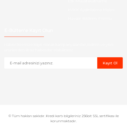
Etk Muvafakatname
KVKK Aydınlatma Metni
Havale Bildirim Formu
E-Bülten'e Kayıt Olun
Haber listemize kayıt olarak kampanyalardan,indirim ve yeni
ürünlerden ilk siz haberdar olabilirsiniz.
Kayıt Ol
© Tüm hakları saklıdır. Kredi kartı bilgileriniz 256bit SSL sertifikası ile
korunmaktadır.