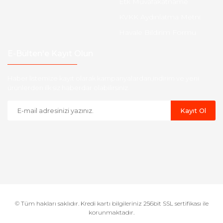
Etk Muvafakatname
KVKK Aydınlatma Metni
Havale Bildirim Formu
E-Bülten'e Kayıt Olun
Haber listemize kayıt olarak kampanyalardan,indirim ve yeni
ürünlerden ilk siz haberdar olabilirsiniz.
Kayıt Ol
© Tüm hakları saklıdır. Kredi kartı bilgileriniz 256bit SSL sertifikası ile
korunmaktadır.