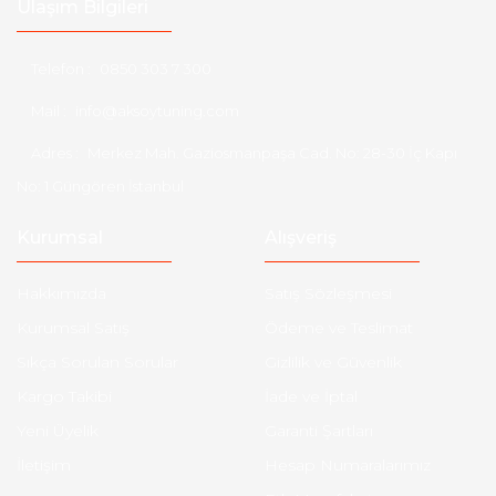
Ulaşım Bilgileri
Telefon :
0850 303 7 300
Mail :
info@aksoytuning.com
Adres :
Merkez Mah. Gaziosmanpaşa Cad. No: 28-30 İç Kapı
No: 1 Güngören İstanbul
Kurumsal
Alışveriş
Hakkımızda
Satış Sözleşmesi
Kurumsal Satış
Ödeme ve Teslimat
Sıkça Sorulan Sorular
Gizlilik ve Güvenlik
Kargo Takibi
İade ve İptal
Yeni Üyelik
Garanti Şartları
İletişim
Hesap Numaralarımız