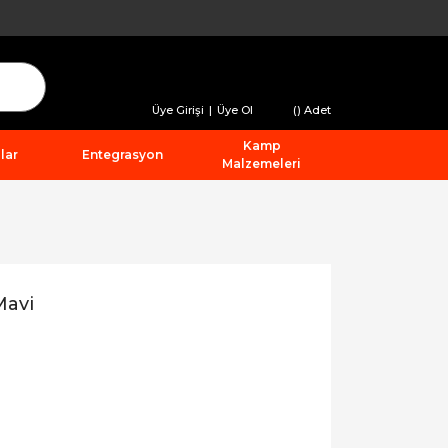
Üye Girişi
|
Üye Ol
(
) Adet
Kamp
lar
Entegrasyon
Malzemeleri
Mavi