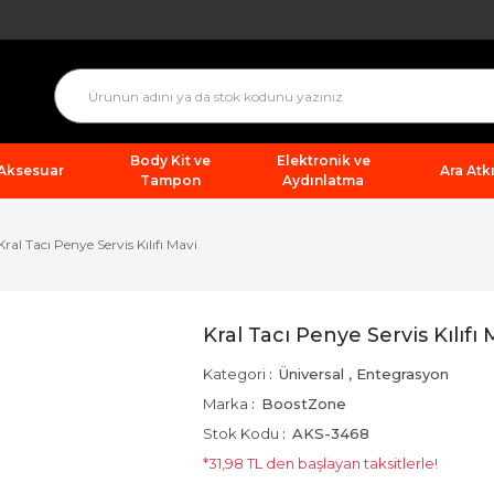
Body Kit ve
Elektronik ve
 Aksesuar
Ara Atkı
Tampon
Aydınlatma
Kral Tacı Penye Servis Kılıfı Mavi
Kral Tacı Penye Servis Kılıfı 
Kategori
Üniversal
,
Entegrasyon
Marka
BoostZone
Stok Kodu
AKS-3468
*31,98 TL den başlayan taksitlerle!