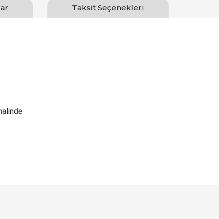
ar
Taksit Seçenekleri
halinde
Bu ürüne ilk yorumu siz yapın!
Yorum Yaz