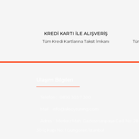
KREDİ KARTI İLE ALIŞVERİŞ
Tüm Kredi Kartlarına Taksit İmkanı
Tüm
Ulaşım Bilgileri
Telefon :
0850 303 7 300
Mail :
info@aksoytuning.com
Adres :
Merkez Mah. Gaziosmanpaşa Cad. No: 28
30 İç Kapı No: 1 Güngören İstanbul