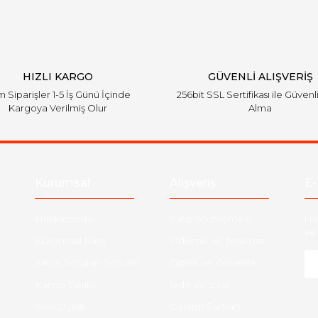
HIZLI KARGO
GÜVENLİ ALIŞVERİŞ
 Siparişler 1-5 İş Günü İçinde
256bit SSL Sertifikası ile Güvenl
Kargoya Verilmiş Olur
Alma
Kurumsal
Alışveriş
E-
Hakkımızda
Satış Sözleşmesi
Ha
ve 
Kurumsal Satış
Ödeme ve Teslimat
Sıkça Sorulan Sorular
Gizlilik ve Güvenlik
-
Kargo Takibi
İade ve İptal
Yeni Üyelik
Garanti Şartları