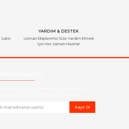
YARDIM & DESTEK
i Satın
Uzman Ekiplerimiz Size Yardım Etmek
için Her zaman Hazırlar
Bülten'e Kayıt Olun
ber listemize kayıt olarak kampanyalardan,indirim
yeni ürünlerden ilk siz haberdar olabilirsiniz.
Kayıt Ol