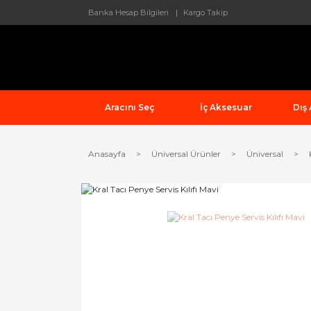
Banka Hesap Bilgileri
Kargo Takip
Aracını Seç
İç Aksesuar
Dış
Anasayfa
Üniversal Ürünler
Üniversal