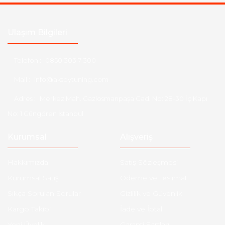
Ulaşım Bilgileri
Telefon :
0850 303 7 300
Mail :
info@aksoytuning.com
Adres :
Merkez Mah. Gaziosmanpaşa Cad. No: 28-30 İç Kapı
No: 1 Güngören İstanbul
Kurumsal
Alışveriş
Hakkımızda
Satış Sözleşmesi
Kurumsal Satış
Ödeme ve Teslimat
Sıkça Sorulan Sorular
Gizlilik ve Güvenlik
Kargo Takibi
İade ve İptal
Yeni Üyelik
Garanti Şartları