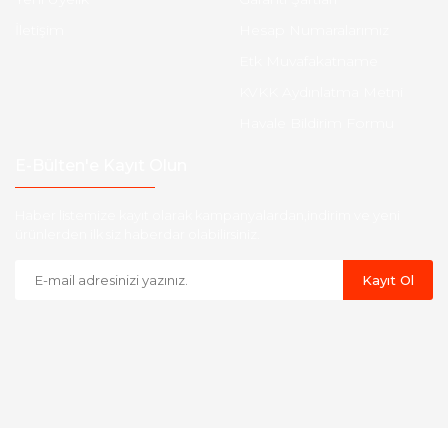
İletişim
Hesap Numaralarımız
Etk Muvafakatname
KVKK Aydınlatma Metni
Havale Bildirim Formu
E-Bülten'e Kayıt Olun
Haber listemize kayıt olarak kampanyalardan,indirim ve yeni
ürünlerden ilk siz haberdar olabilirsiniz.
Kayıt Ol