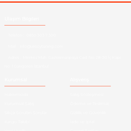
Ulaşım Bilgileri
Telefon :
0850 303 7 300
Mail :
info@aksoytuning.com
Adres :
Merkez Mah. Gaziosmanpaşa Cad. No: 28-30 İç Kapı
No: 1 Güngören İstanbul
Kurumsal
Alışveriş
Hakkımızda
Satış Sözleşmesi
Kurumsal Satış
Ödeme ve Teslimat
Sıkça Sorulan Sorular
Gizlilik ve Güvenlik
Kargo Takibi
İade ve İptal
Yeni Üyelik
Garanti Şartları