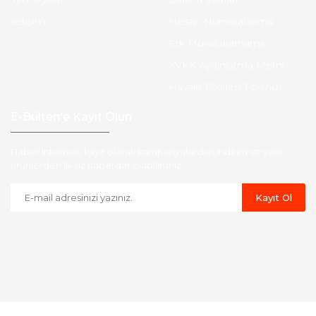
İletişim
Hesap Numaralarımız
Etk Muvafakatname
KVKK Aydınlatma Metni
Havale Bildirim Formu
E-Bülten'e Kayıt Olun
Haber listemize kayıt olarak kampanyalardan,indirim ve yeni
ürünlerden ilk siz haberdar olabilirsiniz.
Kayıt Ol