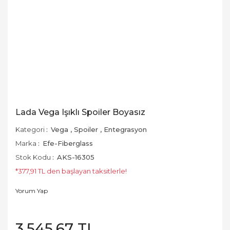
Lada Vega Işıklı Spoiler Boyasız
Kategori
Vega
,
Spoiler
,
Entegrasyon
Marka
Efe-Fiberglass
Stok Kodu
AKS-16305
*377,91 TL den başlayan taksitlerle!
Yorum Yap
3.545,67 TL