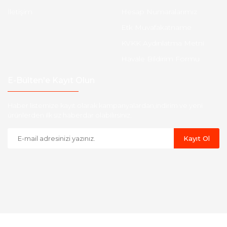
İletişim
Hesap Numaralarımız
Etk Muvafakatname
KVKK Aydınlatma Metni
Havale Bildirim Formu
E-Bülten'e Kayıt Olun
Haber listemize kayıt olarak kampanyalardan,indirim ve yeni
ürünlerden ilk siz haberdar olabilirsiniz.
Kayıt Ol