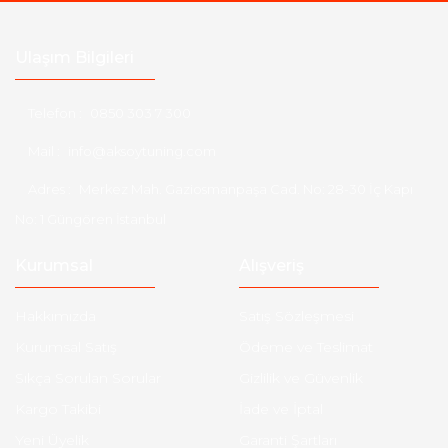
Ulaşım Bilgileri
Telefon :
0850 303 7 300
Mail :
info@aksoytuning.com
Adres :
Merkez Mah. Gaziosmanpaşa Cad. No: 28-30 İç Kapı
No: 1 Güngören İstanbul
Kurumsal
Alışveriş
Hakkımızda
Satış Sözleşmesi
Kurumsal Satış
Ödeme ve Teslimat
Sıkça Sorulan Sorular
Gizlilik ve Güvenlik
Kargo Takibi
İade ve İptal
Yeni Üyelik
Garanti Şartları