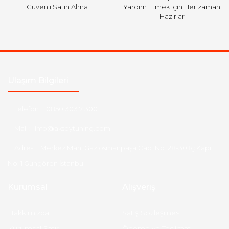
Güvenli Satın Alma
Yardım Etmek için Her zaman
Hazırlar
Ulaşım Bilgileri
Telefon :
0850 303 7 300
Mail :
info@aksoytuning.com
Adres :
Merkez Mah. Gaziosmanpaşa Cad. No: 28-30 İç Kapı
No: 1 Güngören İstanbul
Kurumsal
Alışveriş
Hakkımızda
Satış Sözleşmesi
Kurumsal Satış
Ödeme ve Teslimat