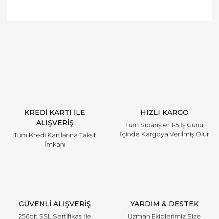
Bu ürüne ilk yorumu siz yapın!
Yorum Yaz
KREDİ KARTI İLE
HIZLI KARGO
ALIŞVERİŞ
Tüm Siparişler 1-5 İş Günü
İçinde Kargoya Verilmiş Olur
Tüm Kredi Kartlarına Taksit
İmkanı
GÜVENLİ ALIŞVERİŞ
YARDIM & DESTEK
256bit SSL Sertifikası ile
Uzman Ekiplerimiz Size