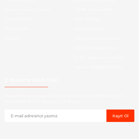
Sıkça Sorulan Sorular
Gizlilik ve Güvenlik
Kargo Takibi
İade ve İptal
Yeni Üyelik
Garanti Şartları
İletişim
Hesap Numaralarımız
Etk Muvafakatname
KVKK Aydınlatma Metni
Havale Bildirim Formu
E-Bülten'e Kayıt Olun
Haber listemize kayıt olarak kampanyalardan,indirim ve yeni
ürünlerden ilk siz haberdar olabilirsiniz.
Kayıt Ol