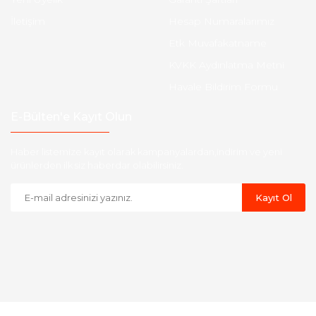
İletişim
Hesap Numaralarımız
Etk Muvafakatname
KVKK Aydınlatma Metni
Havale Bildirim Formu
E-Bülten'e Kayıt Olun
Haber listemize kayıt olarak kampanyalardan,indirim ve yeni
ürünlerden ilk siz haberdar olabilirsiniz.
Kayıt Ol