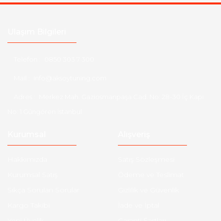
Ulaşım Bilgileri
Telefon :
0850 303 7 300
Mail :
info@aksoytuning.com
Adres :
Merkez Mah. Gaziosmanpaşa Cad. No: 28-30 İç Kapı
No: 1 Güngören İstanbul
Kurumsal
Alışveriş
Hakkımızda
Satış Sözleşmesi
Kurumsal Satış
Ödeme ve Teslimat
Sıkça Sorulan Sorular
Gizlilik ve Güvenlik
Kargo Takibi
İade ve İptal
Yeni Üyelik
Garanti Şartları