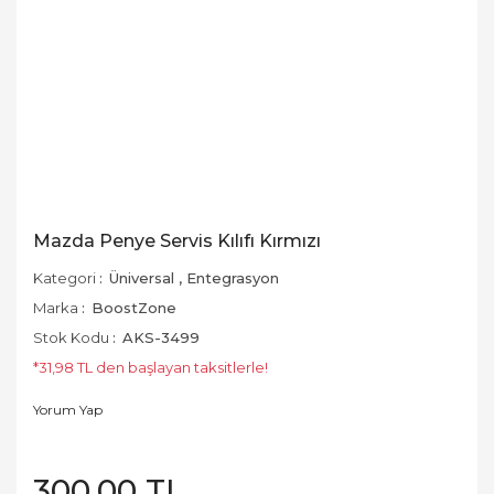
Mazda Penye Servis Kılıfı Kırmızı
Kategori
Üniversal
,
Entegrasyon
Marka
BoostZone
Stok Kodu
AKS-3499
*31,98 TL den başlayan taksitlerle!
Yorum Yap
300,00 TL