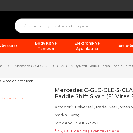
Body Kit ve
Elektronik ve
 Aksesuar
Ara Atkı
Tampon
Aydınlatma
sal
Mercedes C-GLC-GLE-S-CLA-GLA Uyumlu Yedek Parça Paddle Shift Siy
Mercedes C-GLC-GLE-S-CLA
Paddle Shift Siyah (F1 Vites 
Kategori
Üniversal
,
Pedal Seti
,
Vites 
Marka
Kmç
Stok Kodu
AKS-3271
*133,38 TL den başlayan taksitlerle!