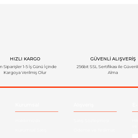
Bu ürüne ilk yorumu siz yapın!
Yorum Yaz
HIZLI KARGO
GÜVENLİ ALIŞVERİŞ
 Siparişler 1-5 İş Günü İçinde
256bit SSL Sertifikası ile Güvenl
Kargoya Verilmiş Olur
Alma
Kurumsal
Alışveriş
E-
Hakkımızda
Satış Sözleşmesi
Ha
ve 
Kurumsal Satış
Ödeme ve Teslimat