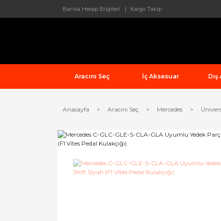
Banka Hesap Bilgileri
Kargo Takip
Aracını Seç
İç Aksesuar
Dış
Anasayfa
Aracını Seç
Mercedes
Üniver