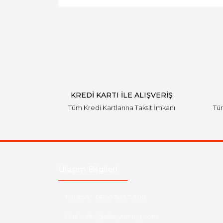
KREDİ KARTI İLE ALIŞVERİŞ
Tüm Kredi Kartlarına Taksit İmkanı
Tüm
Ulaşım Bilgileri
Telefon :
0850 303 7 300
Mail :
info@aksoytuning.com