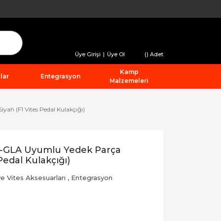
Üye Girişi
|
Üye Ol
(
) Adet
Kamp
lar
Entegrasyon
Malzemeleri
ah (F1 Vites Pedal Kulakçığı)
-GLA Uyumlu Yedek Parça
Pedal Kulakçığı)
ve Vites Aksesuarları
,
Entegrasyon