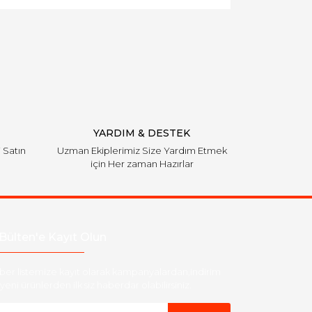
YARDIM & DESTEK
i Satın
Uzman Ekiplerimiz Size Yardım Etmek
için Her zaman Hazırlar
Bülten'e Kayıt Olun
ber listemize kayıt olarak kampanyalardan,indirim
yeni ürünlerden ilk siz haberdar olabilirsiniz.