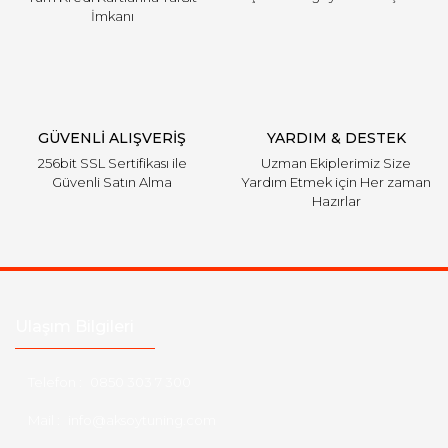
İmkanı
GÜVENLİ ALIŞVERİŞ
YARDIM & DESTEK
256bit SSL Sertifikası ile
Uzman Ekiplerimiz Size
Güvenli Satın Alma
Yardım Etmek için Her zaman
Hazırlar
Ulaşım Bilgileri
Telefon :
0850 303 7 300
Mail :
info@aksoytuning.com