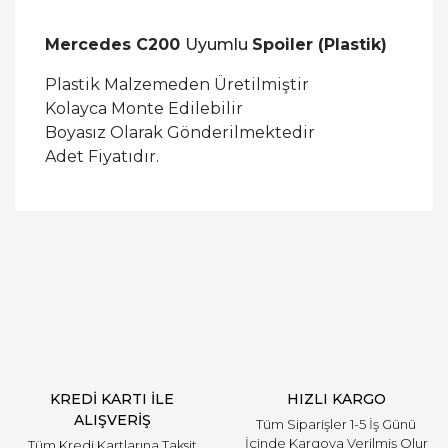
Mercedes C200
Uyumlu
Spoiler (Plastik)
Plastik Malzemeden Üretilmiştir
Kolayca Monte Edilebilir
Boyasız Olarak Gönderilmektedir
Adet Fiyatıdır.
Bu ürüne ilk yorumu siz yapın!
Yorum Yaz
KREDİ KARTI İLE
HIZLI KARGO
ALIŞVERİŞ
Tüm Siparişler 1-5 İş Günü
İçinde Kargoya Verilmiş Olur
Tüm Kredi Kartlarına Taksit