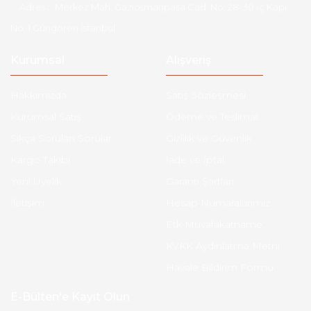
Adres :
Merkez Mah. Gaziosmanpaşa Cad. No: 28-30 İç Kapı
No: 1 Güngören İstanbul
Kurumsal
Alışveriş
Hakkımızda
Satış Sözleşmesi
Kurumsal Satış
Ödeme ve Teslimat
Sıkça Sorulan Sorular
Gizlilik ve Güvenlik
Kargo Takibi
İade ve İptal
Yeni Üyelik
Garanti Şartları
İletişim
Hesap Numaralarımız
Etk Muvafakatname
KVKK Aydınlatma Metni
Havale Bildirim Formu
E-Bülten'e Kayıt Olun