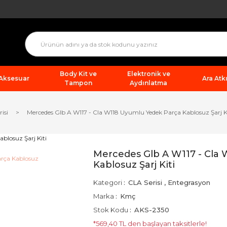
Body Kit ve
Elektronik ve
 Aksesuar
Ara Atkı
Tampon
Aydınlatma
isi
Mercedes Glb A W117 - Cla W118 Uyumlu Yedek Parça Kablosuz Şarj K
Mercedes Glb A W117 - Cla
Kablosuz Şarj Kiti
Kategori
CLA Serisi
,
Entegrasyon
Marka
Kmç
Stok Kodu
AKS-2350
*569,40 TL den başlayan taksitlerle!