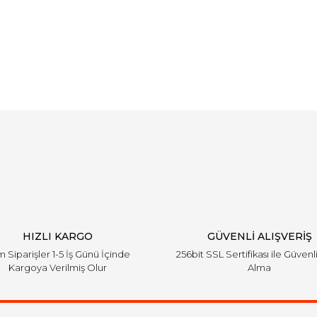
Bu ürüne ilk yorumu siz yapın!
Yorum Yaz
HIZLI KARGO
GÜVENLİ ALIŞVERİŞ
 Siparişler 1-5 İş Günü İçinde
256bit SSL Sertifikası ile Güvenl
Kargoya Verilmiş Olur
Alma