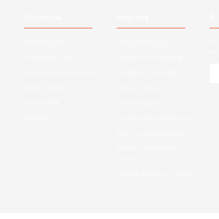
Kurumsal
Alışveriş
E-
Hakkımızda
Satış Sözleşmesi
Ha
ve 
Kurumsal Satış
Ödeme ve Teslimat
Sıkça Sorulan Sorular
Gizlilik ve Güvenlik
-
Kargo Takibi
İade ve İptal
Yeni Üyelik
Garanti Şartları
İletişim
Hesap Numaralarımız
Etk Muvafakatname
KVKK Aydınlatma
Metni
Havale Bildirim Formu