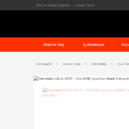
Banka Hesap Bilgileri
Kargo Takip
Aracını Seç
İç Aksesuar
Dış
Anasayfa
Aracını Seç
Mercedes
CLA Ser