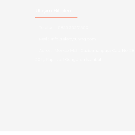
Ulaşım Bilgileri
Telefon :
0850 303 7 300
Mail :
info@aksoytuning.com
Adres :
Merkez Mah. Gaziosmanpaşa Cad. No: 28
30 İç Kapı No: 1 Güngören İstanbul