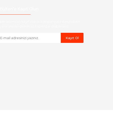
Bülten'e Kayıt Olun
ber listemize kayıt olarak kampanyalardan,indirim
yeni ürünlerden ilk siz haberdar olabilirsiniz.
Kayıt Ol