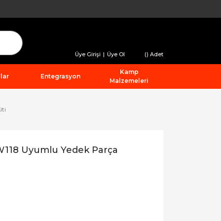
Üye Girişi
|
Üye Ol
(
) Adet
Kamp
lar
Entegrasyon
Malzemeleri
iti
 W118 Uyumlu Yedek Parça