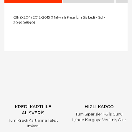
Glk (X204) 2012-2015 (Makyajlı Kasa İçin Sis Ledi - Sol -
2049065401
Bu ürüne ilk yorumu siz yapın!
Yorum Yaz
KREDİ KARTI İLE
HIZLI KARGO
ALIŞVERİŞ
Tüm Siparişler 1-5 İş Günü
İçinde Kargoya Verilmiş Olur
Tüm Kredi Kartlarına Taksit
İmkanı