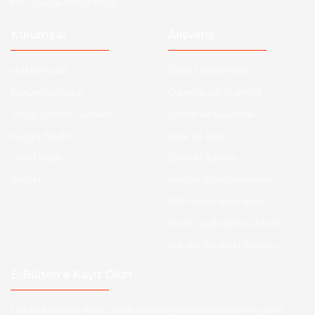
No: 1 Güngören İstanbul
Kurumsal
Alışveriş
Hakkımızda
Satış Sözleşmesi
Kurumsal Satış
Ödeme ve Teslimat
Sıkça Sorulan Sorular
Gizlilik ve Güvenlik
Kargo Takibi
İade ve İptal
Yeni Üyelik
Garanti Şartları
İletişim
Hesap Numaralarımız
Etk Muvafakatname
KVKK Aydınlatma Metni
Havale Bildirim Formu
E-Bülten'e Kayıt Olun
Haber listemize kayıt olarak kampanyalardan,indirim ve yeni