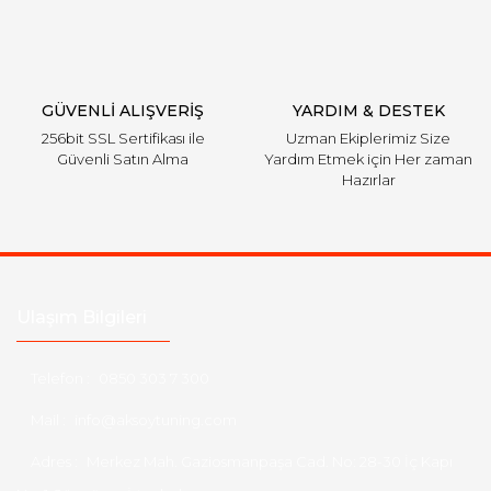
GÜVENLİ ALIŞVERİŞ
YARDIM & DESTEK
256bit SSL Sertifikası ile
Uzman Ekiplerimiz Size
Güvenli Satın Alma
Yardım Etmek için Her zaman
Hazırlar
Ulaşım Bilgileri
Telefon :
0850 303 7 300
Mail :
info@aksoytuning.com
Adres :
Merkez Mah. Gaziosmanpaşa Cad. No: 28-30 İç Kapı