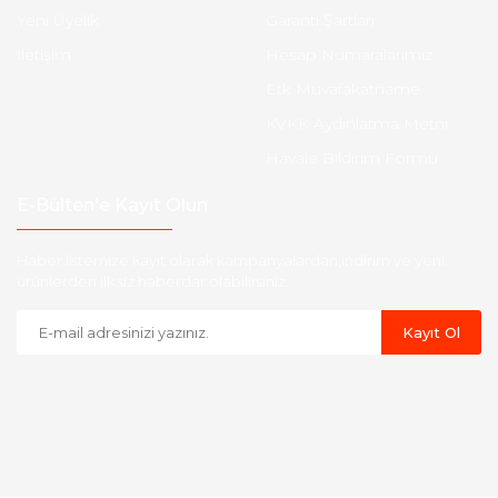
Yeni Üyelik
Garanti Şartları
İletişim
Hesap Numaralarımız
Etk Muvafakatname
KVKK Aydınlatma Metni
Havale Bildirim Formu
E-Bülten'e Kayıt Olun
Haber listemize kayıt olarak kampanyalardan,indirim ve yeni
ürünlerden ilk siz haberdar olabilirsiniz.
Kayıt Ol