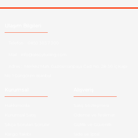
Ulaşım Bilgileri
Telefon :
0850 303 7 300
Mail :
info@aksoytuning.com
Adres :
Merkez Mah. Gaziosmanpaşa Cad. No: 28-30 İç Kapı
No: 1 Güngören İstanbul
Kurumsal
Alışveriş
Hakkımızda
Satış Sözleşmesi
Kurumsal Satış
Ödeme ve Teslimat
Sıkça Sorulan Sorular
Gizlilik ve Güvenlik
Kargo Takibi
İade ve İptal