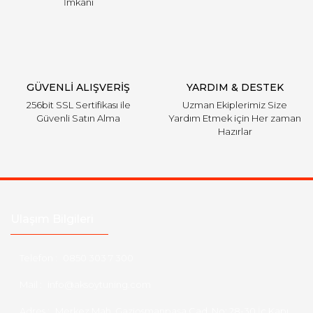
İmkanı
GÜVENLİ ALIŞVERİŞ
YARDIM & DESTEK
256bit SSL Sertifikası ile
Uzman Ekiplerimiz Size
Güvenli Satın Alma
Yardım Etmek için Her zaman
Hazırlar
Ulaşım Bilgileri
Telefon :
0850 303 7 300
Mail :
info@aksoytuning.com
Adres :
Merkez Mah. Gaziosmanpaşa Cad. No: 28-30 İç Kapı