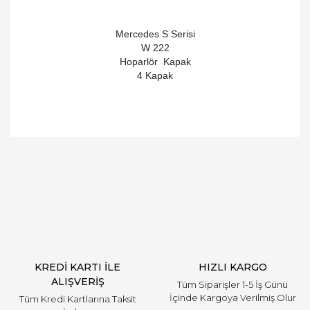
Mercedes S Serisi
W 222
Hoparlör Kapak
4 Kapak
Bu ürüne ilk yorumu siz yapın!
Yorum Yaz
KREDİ KARTI İLE
HIZLI KARGO
ALIŞVERİŞ
Tüm Siparişler 1-5 İş Günü
İçinde Kargoya Verilmiş Olur
Tüm Kredi Kartlarına Taksit