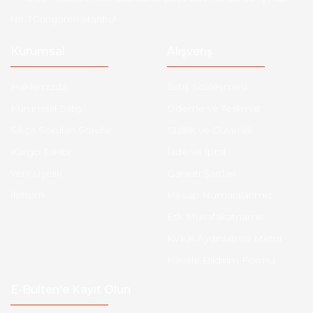
No: 1 Güngören İstanbul
Kurumsal
Alışveriş
Hakkımızda
Satış Sözleşmesi
Kurumsal Satış
Ödeme ve Teslimat
Sıkça Sorulan Sorular
Gizlilik ve Güvenlik
Kargo Takibi
İade ve İptal
Yeni Üyelik
Garanti Şartları
İletişim
Hesap Numaralarımız
Etk Muvafakatname
KVKK Aydınlatma Metni
Havale Bildirim Formu
E-Bülten'e Kayıt Olun