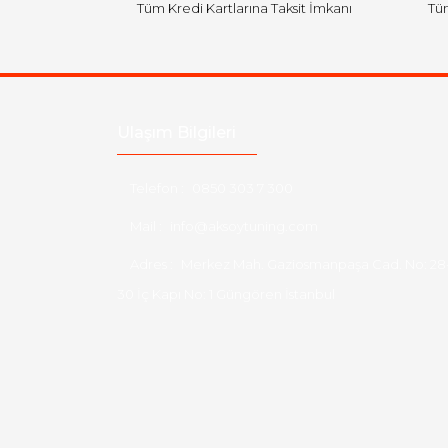
Tüm Kredi Kartlarına Taksit İmkanı
Tüm
Ulaşım Bilgileri
Telefon :
0850 303 7 300
Mail :
info@aksoytuning.com
Adres :
Merkez Mah. Gaziosmanpaşa Cad. No: 28
30 İç Kapı No: 1 Güngören İstanbul