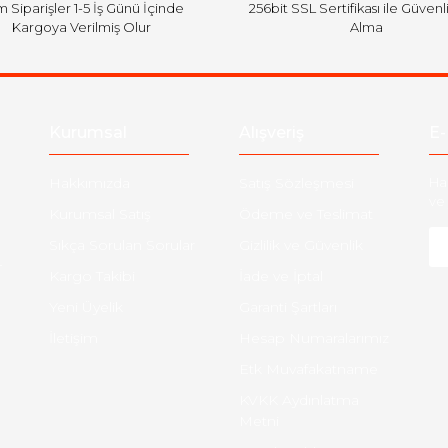
 Siparişler 1-5 İş Günü İçinde
256bit SSL Sertifikası ile Güvenl
Kargoya Verilmiş Olur
Alma
Kurumsal
Alışveriş
E-
Hakkımızda
Satış Sözleşmesi
Ha
ve 
Kurumsal Satış
Ödeme ve Teslimat
Sıkça Sorulan Sorular
Gizlilik ve Güvenlik
-
Kargo Takibi
İade ve İptal
Yeni Üyelik
Garanti Şartları
İletişim
Hesap Numaralarımız
Etk Muvafakatname
KVKK Aydınlatma
Metni