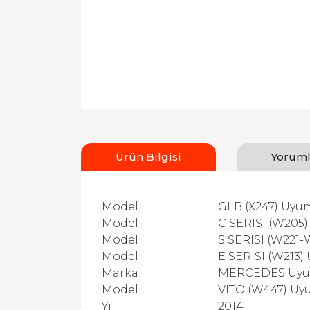
Ürün Bilgisi
Yoruml
Model
GLB (X247) Uyu
Model
C SERISI (W205
Model
S SERISI (W221
Model
E SERISI (W213
Marka
MERCEDES Uy
Model
VITO (W447) U
Yıl
2014