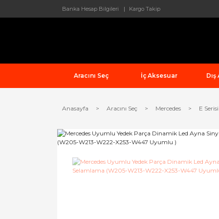
Banka Hesap Bilgileri
Kargo Takip
Aracını Seç
İç Aksesuar
Dış
Anasayfa
Aracını Seç
Mercedes
E Serisi