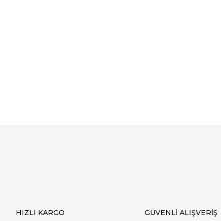
Bu ürüne ilk yorumu siz yapın!
Yorum Yaz
HIZLI KARGO
GÜVENLİ ALIŞVERİŞ