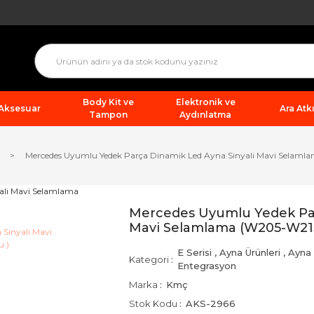
Body Kit ve
Elektronik ve
 Aksesuar
Ara Atkı
Tampon
Aydınlatma
Mercedes Uyumlu Yedek Parça Dinamik Led Ayna Sinyali Mavi Sela
Mercedes Uyumlu Yedek Par
Mavi Selamlama (W205-W21
E Serisi
,
Ayna Ürünleri
,
Ayna 
Kategori
Entegrasyon
Marka
Kmç
Stok Kodu
AKS-2966