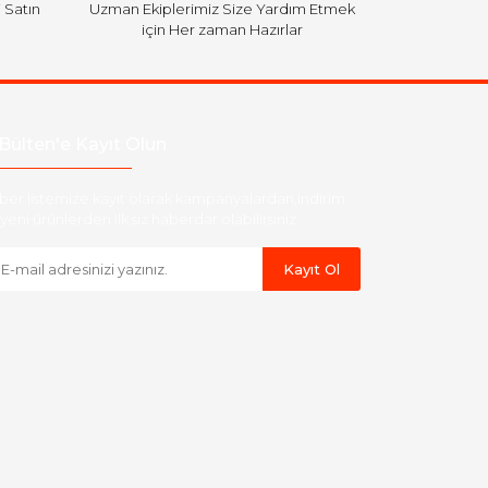
i Satın
Uzman Ekiplerimiz Size Yardım Etmek
için Her zaman Hazırlar
Bülten'e Kayıt Olun
ber listemize kayıt olarak kampanyalardan,indirim
yeni ürünlerden ilk siz haberdar olabilirsiniz.
Kayıt Ol