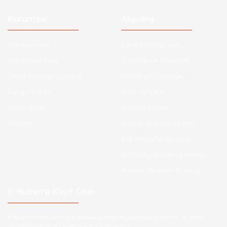
Kurumsal
Alışveriş
Hakkımızda
Satış Sözleşmesi
Kurumsal Satış
Ödeme ve Teslimat
Sıkça Sorulan Sorular
Gizlilik ve Güvenlik
Kargo Takibi
İade ve İptal
Yeni Üyelik
Garanti Şartları
İletişim
Hesap Numaralarımız
Etk Muvafakatname
KVKK Aydınlatma Metni
Havale Bildirim Formu
E-Bülten'e Kayıt Olun
Haber listemize kayıt olarak kampanyalardan,indirim ve yeni
ürünlerden ilk siz haberdar olabilirsiniz.