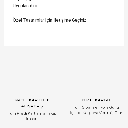
Uygulanabilir
Özel Tasarımlar İçin İletişime Geçiniz
Bu ürüne ilk yorumu siz yapın!
Yorum Yaz
KREDİ KARTI İLE
HIZLI KARGO
ALIŞVERİŞ
Tüm Siparişler 1-5 İş Günü
İçinde Kargoya Verilmiş Olur
Tüm Kredi Kartlarına Taksit
İmkanı