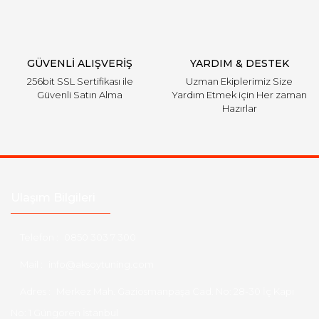
GÜVENLİ ALIŞVERİŞ
YARDIM & DESTEK
256bit SSL Sertifikası ile
Uzman Ekiplerimiz Size
Güvenli Satın Alma
Yardım Etmek için Her zaman
Hazırlar
Ulaşım Bilgileri
Telefon :
0850 303 7 300
Mail :
info@aksoytuning.com
Adres :
Merkez Mah. Gaziosmanpaşa Cad. No: 28-30 İç Kapı
No: 1 Güngören İstanbul