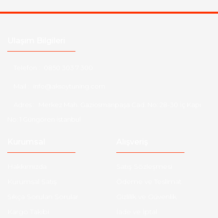
Ulaşım Bilgileri
Telefon :
0850 303 7 300
Mail :
info@aksoytuning.com
Adres :
Merkez Mah. Gaziosmanpaşa Cad. No: 28-30 İç Kapı
No: 1 Güngören İstanbul
Kurumsal
Alışveriş
Hakkımızda
Satış Sözleşmesi
Kurumsal Satış
Ödeme ve Teslimat
Sıkça Sorulan Sorular
Gizlilik ve Güvenlik
Kargo Takibi
İade ve İptal