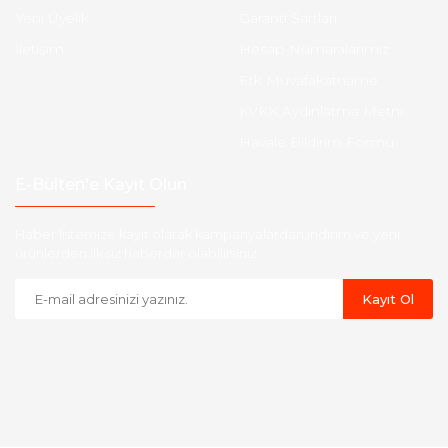
Yeni Üyelik
Garanti Şartları
İletişim
Hesap Numaralarımız
Etk Muvafakatname
KVKK Aydınlatma Metni
Havale Bildirim Formu
E-Bülten'e Kayıt Olun
Haber listemize kayıt olarak kampanyalardan,indirim ve yeni
ürünlerden ilk siz haberdar olabilirsiniz.
Kayıt Ol