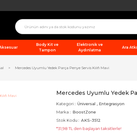
Body Kit ve
Elektronik ve
 Aksesuar
Ara Atkı
Tampon
Aydınlatma
sal
Mercedes Uyumlu Yedek Parça Penye Servis Kılıfı Mavi
Mercedes Uyumlu Yedek Parç
Kategori
Üniversal
,
Entegrasyon
Marka
BoostZone
Stok Kodu
AKS-3512
*31,98 TL den başlayan taksitlerle!