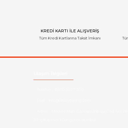
KREDİ KARTI İLE ALIŞVERİŞ
Tüm Kredi Kartlarına Taksit İmkanı
Tüm
Ulaşım Bilgileri
Telefon :
0850 303 7 300
Mail :
info@aksoytuning.com
Adres :
Merkez Mah. Gaziosmanpaşa Cad. No: 28
30 İç Kapı No: 1 Güngören İstanbul