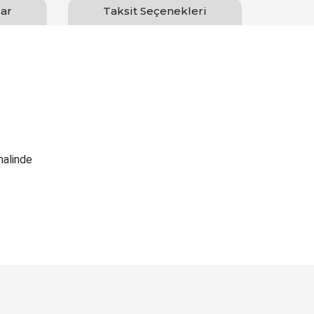
ar
Taksit Seçenekleri
halinde
Bu ürüne ilk yorumu siz yapın!
Yorum Yaz