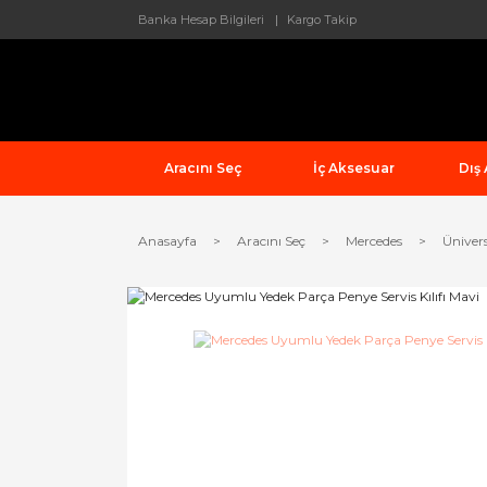
Banka Hesap Bilgileri
Kargo Takip
Aracını Seç
İç Aksesuar
Dış
Anasayfa
Aracını Seç
Mercedes
Üniver