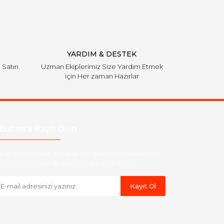
YARDIM & DESTEK
i Satın
Uzman Ekiplerimiz Size Yardım Etmek
için Her zaman Hazırlar
Bülten'e Kayıt Olun
ber listemize kayıt olarak kampanyalardan,indirim
yeni ürünlerden ilk siz haberdar olabilirsiniz.
Kayıt Ol