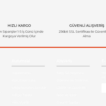
HIZLI KARGO
GÜVENLİ ALIŞVERİŞ
 Siparişler 1-5 İş Günü İçinde
256bit SSL Sertifikası ile Güvenl
Kargoya Verilmiş Olur
Alma
Kurumsal
Alışveriş
E-
Hakkımızda
Satış Sözleşmesi
Ha
ve 
Kurumsal Satış
Ödeme ve Teslimat
Sıkça Sorulan Sorular
Gizlilik ve Güvenlik
-
Kargo Takibi
İade ve İptal
Yeni Üyelik
Garanti Şartları