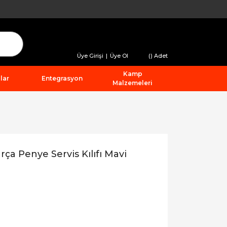
Üye Girişi
|
Üye Ol
(
) Adet
Kamp
lar
Entegrasyon
Malzemeleri
a Penye Servis Kılıfı Mavi