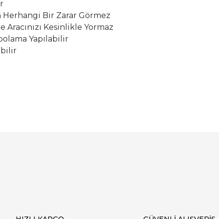
r
Herhangi Bir Zarar Görmez
le Aracınızı Kesinlikle Yormaz
olama Yapılabilir
bilir
Bu ürüne ilk yorumu siz yapın!
Yorum Yaz