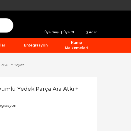
Üye Girişi
|
Üye Ol
(
) Adet
Kamp
lar
Entegrasyon
Malzemeleri
j 380 Lt Beyaz
umlu Yedek Parça Ara Atkı +
egrasyon