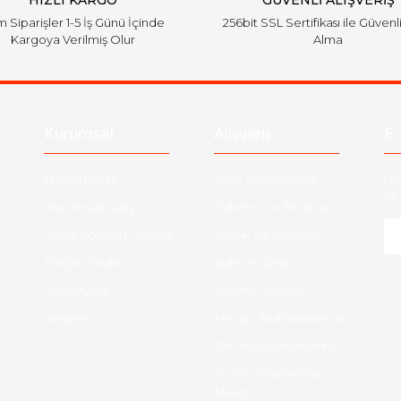
HIZLI KARGO
GÜVENLİ ALIŞVERİŞ
 Siparişler 1-5 İş Günü İçinde
256bit SSL Sertifikası ile Güvenl
Kargoya Verilmiş Olur
Alma
Kurumsal
Alışveriş
E-
Hakkımızda
Satış Sözleşmesi
Ha
ve 
Kurumsal Satış
Ödeme ve Teslimat
Sıkça Sorulan Sorular
Gizlilik ve Güvenlik
-
Kargo Takibi
İade ve İptal
Yeni Üyelik
Garanti Şartları
İletişim
Hesap Numaralarımız
Etk Muvafakatname
KVKK Aydınlatma
Metni