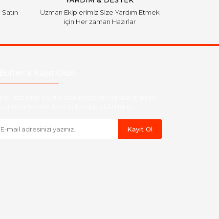
YARDIM & DESTEK
i Satın
Uzman Ekiplerimiz Size Yardım Etmek
için Her zaman Hazırlar
Bülten'e Kayıt Olun
ber listemize kayıt olarak kampanyalardan,indirim
yeni ürünlerden ilk siz haberdar olabilirsiniz.
Kayıt Ol