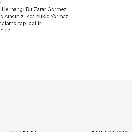
r
Herhangi Bir Zarar Görmez
le Aracınızı Kesinlikle Yormaz
olama Yapılabilir
bilir
Bu ürüne ilk yorumu siz yapın!
Yorum Yaz