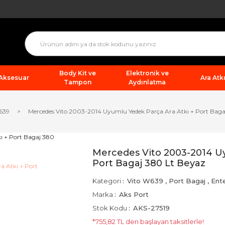
Body Kit ve
Elektronik ve
 Aksesuar
Ara Atkı
Tampon
Aydınlatma
639
Mercedes Vito 2003-2014 Uyumlu Yedek Parça Ara Atkı + Port Baga
Mercedes Vito 2003-2014 Uy
Port Bagaj 380 Lt Beyaz
Kategori
Vito W639
,
Port Bagaj
,
Ent
Marka
Aks Port
Stok Kodu
AKS-27519
*755,82 TL den başlayan taksitlerle!