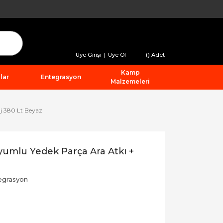
Üye Girişi
|
Üye Ol
(
) Adet
Kamp
lar
Entegrasyon
Malzemeleri
j 380 Lt Beyaz
umlu Yedek Parça Ara Atkı +
egrasyon