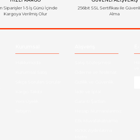
HIZLI KARGO
GÜVENLİ ALIŞVERİŞ
 Siparişler 1-5 İş Günü İçinde
256bit SSL Sertifikası ile Güvenl
Kargoya Verilmiş Olur
Alma
Kurumsal
Alışveriş
E-
Hakkımızda
Satış Sözleşmesi
Ha
ve 
Kurumsal Satış
Ödeme ve Teslimat
Sıkça Sorulan Sorular
Gizlilik ve Güvenlik
-
Kargo Takibi
İade ve İptal
Yeni Üyelik
Garanti Şartları
İletişim
Hesap Numaralarımız
Etk Muvafakatname
KVKK Aydınlatma
Metni