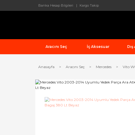
Banka Hesap Bilgileri
Kargo Takip
Aracını Seç
İç Aksesuar
Dış
Anasayfa
Aracını Seç
Mercedes
Vito W